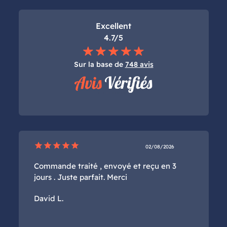
Excellent
4.7/5
Sur la base de
748 avis
star
star
star
star
star
02/08/2026
Commande traité , envoyé et reçu en 3
jours . Juste parfait. Merci
David L.