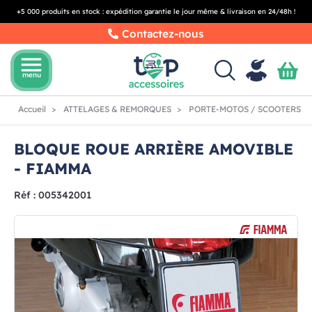
+5 000 produits en stock : expédition garantie le jour même & livraison en 24/48h !
Contactez-nous
menu
menu
Accueil
ATTELAGES & REMORQUES
PORTE-MOTOS / SCOOTERS
BLOQUE ROUE ARRIÈRE AMOVIBLE
- FIAMMA
Réf : 005342001