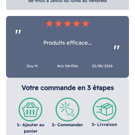
de 9h00 à 18h00 du lundi au vendredi
star
star
star
star
star
Produits efficace...
Guy M.
Avis Vérifiés
02/08/2026
Votre commande en 3 étapes
3- Livraison
1- Ajouter au
2- Commander
panier