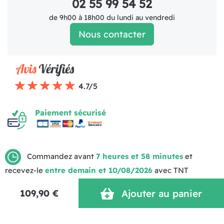
02 55 99 54 52
de 9h00 à 18h00 du lundi au vendredi
Nous contacter
4.7/5
Paiement sécurisé
Commandez avant
7 heures et 58 minutes
et
recevez-le
entre demain et 10/08/2026
avec TNT
Mentions légales
Politique de livraison
CGV (1)
Politique de Confidentialité
Réalisation MOTION4EVER
109,90 €
Ajouter au panier