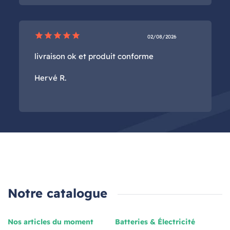
star
star
star
star
star
02/08/2026
livraison ok et produit conforme
Hervé R.
Notre catalogue
Nos articles du moment
Batteries & Électricité