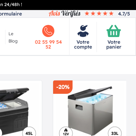
en 24/48h !
ormulaire
4.7/5
Le
Blog
02 55 99 54
Votre
Votre
52
compte
panier
-20%