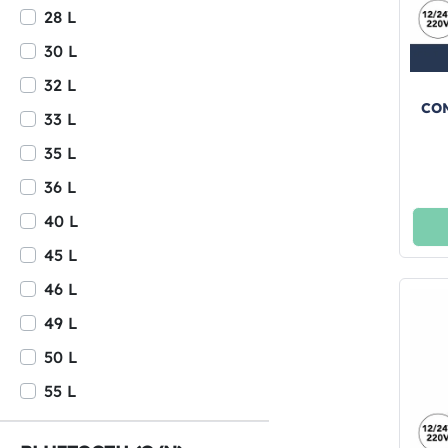
28 L
30 L
32 L
CO
33 L
35 L
36 L
40 L
45 L
46 L
49 L
50 L
55 L