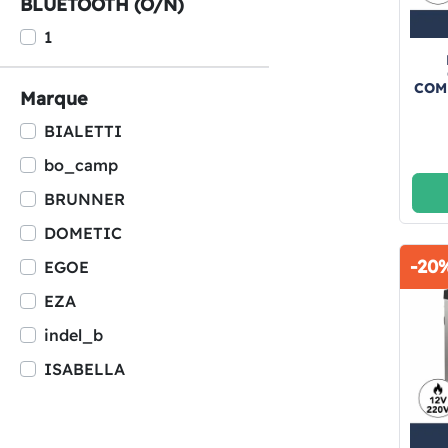
BLUETOOTH (O/N)
1
COM
Marque
BIALETTI
bo_camp
BRUNNER
DOMETIC
-20
EGOE
EZA
indel_b
ISABELLA