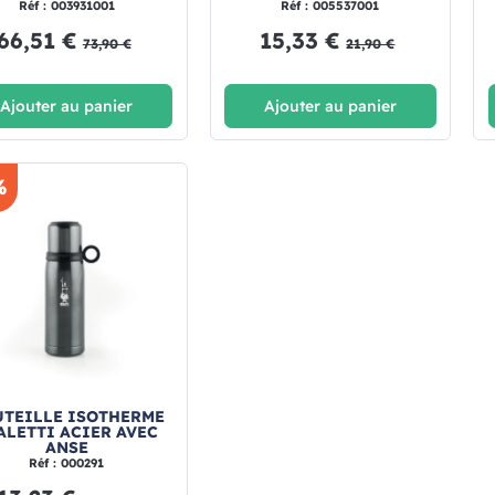
Réf : 003931001
Réf : 005537001
66,51 €
15,33 €
73,90 €
21,90 €
Ajouter au panier
Ajouter au panier
%
TEILLE ISOTHERME
ALETTI ACIER AVEC
ANSE
Réf : 000291