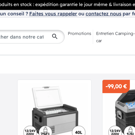
duits en stock : expédition garantie le jour même & livraison 
un conseil ?
Faites vous rappeler
ou
contactez nous
par f
Promotions
Entretien Camping-
search
car
-99,00 €