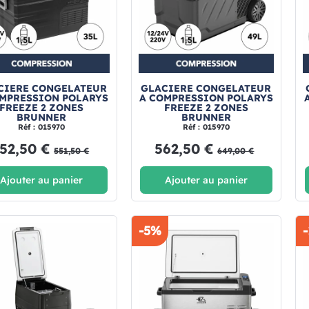
CIERE CONGELATEUR
GLACIERE CONGELATEUR
OMPRESSION POLARYS
A COMPRESSION POLARYS
FREEZE 2 ZONES
FREEZE 2 ZONES
BRUNNER
BRUNNER
Réf : 015970
Réf : 015970
52,50 €
562,50 €
551,50 €
649,00 €
Ajouter au panier
Ajouter au panier
-5%