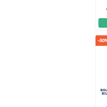
-30
BOU
BI