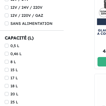
12V / 24V / 220V
12V / 220V / GAZ
SANS ALIMENTATION
GLA
A C
CAPACITÉ (L)
0,5 L
4
0,46 L
8 L
15 L
17 L
18 L
20 L
25 L