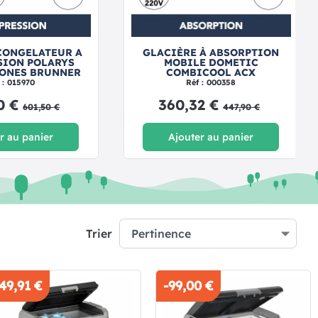
CONGELATEUR A
GLACIÈRE À ABSORPTION
SION POLARYS
MOBILE DOMETIC
ZONES BRUNNER
COMBICOOL ACX
 : 015970
Réf : 000358
0 €
360,32 €
601,50 €
447,90 €
r au panier
Ajouter au panier
Trier
-49,91 €
-99,00 €