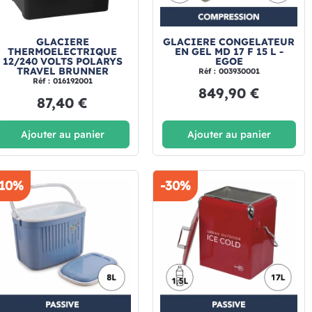
GLACIERE
GLACIERE CONGELATEUR
THERMOELECTRIQUE
EN GEL MD 17 F 15 L -
12/240 VOLTS POLARYS
EGOE
TRAVEL BRUNNER
Réf : 003930001
Réf : 016192001
849,90 €
87,40 €
Ajouter au panier
Ajouter au panier
-10%
-30%