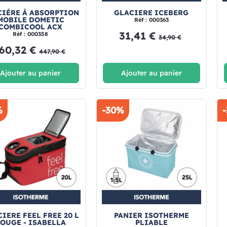
CIÈRE À ABSORPTION
GLACIERE ICEBERG
MOBILE DOMETIC
Réf : 000363
COMBICOOL ACX
31,41 €
Réf : 000358
34,90 €
60,32 €
447,90 €
Ajouter au panier
Ajouter au panier
%
-30%
IERE FEEL FREE 20 L
PANIER ISOTHERME
OUGE - ISABELLA
PLIABLE