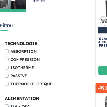
Trimixte
Filtrer
GLA
A C
TECHNOLOGIE
FRE
ABSORPTION
COMPRESSION
ISOTHERME
PASSIVE
THERMOELECTRIQUE
-99,
ALIMENTATION
12V / 24V