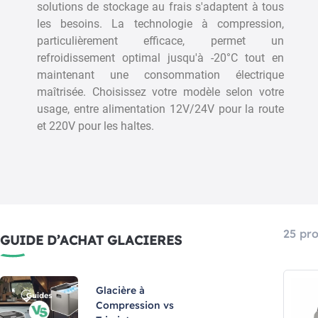
solutions de stockage au frais s'adaptent à tous
les besoins. La technologie à compression,
particulièrement efficace, permet un
IERE CONGELATEUR A
GLACIÈRE À ABSORPTION
refroidissement optimal jusqu'à -20°C tout en
MPRESSION POLARYS
MOBILE DOMETIC
EZE 2 ZONES BRUNNER
COMBICOOL ACX
maintenant une consommation électrique
Réf : 015970
Réf : 000358
maîtrisée. Choisissez votre modèle selon votre
502,50 €
360,32 €
601,50 €
447,90 €
usage, entre alimentation 12V/24V pour la route
et 220V pour les haltes.
Ajouter au panier
Ajouter au panier
25 pro
GUIDE D’ACHAT GLACIERES
Glacière à
Compression vs