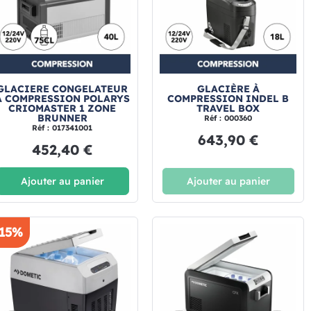
GLACIERE CONGELATEUR
GLACIÈRE À
A COMPRESSION POLARYS
COMPRESSION INDEL B
CRIOMASTER 1 ZONE
TRAVEL BOX
BRUNNER
Réf : 000360
Réf : 017341001
643,90 €
452,40 €
Ajouter au panier
Ajouter au panier
-15%