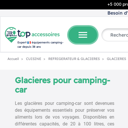
+5 000 pro
Besoin d'
menu
Expert
équipements camping-
car depuis 38 ans
Accueil
CUISINE
REFRIGERATEUR & GLACIERES
GLACIERES
Glacieres pour camping-
0 €
-20%
car
Les glacières pour camping-car sont devenues
des équipements essentiels pour préserver vos
aliments lors de vos voyages. Disponibles en
différentes capacités, de 20 à 100 litres, ces