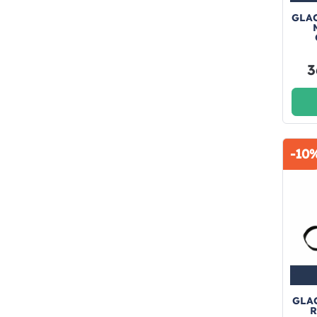
GLA
3
-10
GLAC
R