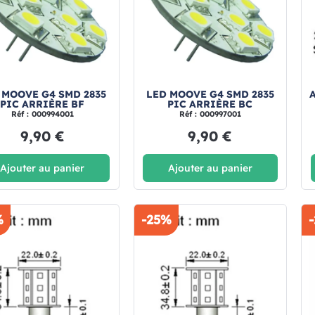
 MOOVE G4 SMD 2835
LED MOOVE G4 SMD 2835
PIC ARRIÈRE BF
PIC ARRIÈRE BC
Réf : 000994001
Réf : 000997001
9,90 €
9,90 €
Ajouter au panier
Ajouter au panier
%
-25%