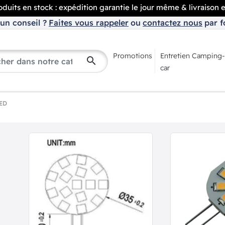
duits en stock : expédition garantie le jour même & livraison 
un conseil ?
Faites vous rappeler
ou
contactez nous
par f
Promotions
Entretien Camping-
search
car
ED