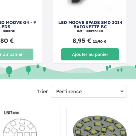
D MOOVE G4 - 9
LED MOOVE SPADE SMD 3014
LEDS
BAIONETTE BC
 : 000090
Réf : 000999001
,80 €
8,95 €
11,90 €
r au panier
Ajouter au panier
Trier