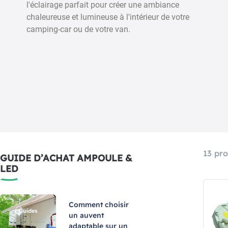
l'éclairage parfait pour créer une ambiance
chaleureuse et lumineuse à l'intérieur de votre
camping-car ou de votre van.
ULE LED MOOVE G4 - 9
LED MOOVE SPADE SMD 301
LEDS
BAIONETTE BC
Réf : 000090
Réf : 000999001
9,80 €
8,95 €
11,90 €
Ajouter au panier
Ajouter au panier
13 pro
GUIDE D’ACHAT AMPOULE &
LED
Comment choisir
un auvent
adaptable sur un