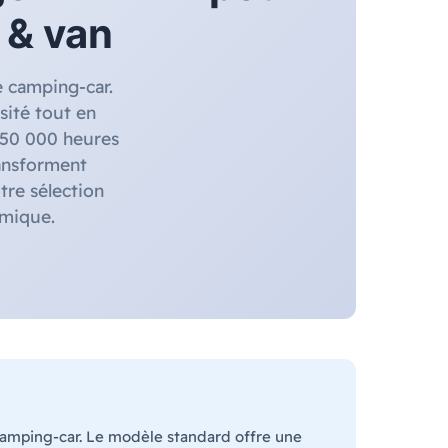
 & van
e camping-car.
ité tout en
 50 000 heures
ransforment
tre sélection
omique.
 camping-car. Le modèle standard offre une