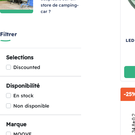
store de camping-
car ?
Filtrer
LED
Selections
Discounted
Disponibilité
-25
En stock
Non disponible
Marque
MOOVE