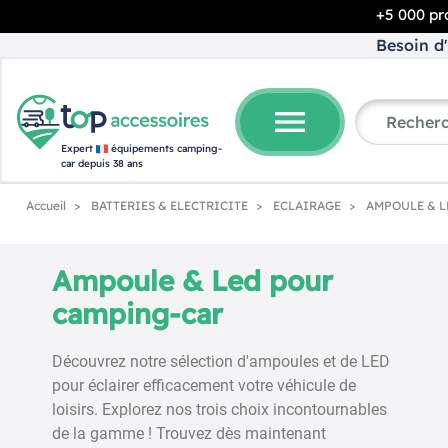
+5 000 pro
Besoin d'
menu
Expert
équipements camping-
car depuis 38 ans
Accueil
BATTERIES & ELECTRICITE
ECLAIRAGE
AMPOULE & L
Ampoule & Led pour
-25%
camping-car
Découvrez notre sélection d'ampoules et de LED
pour éclairer efficacement votre véhicule de
loisirs. Explorez nos trois choix incontournables
de la gamme ! Trouvez dès maintenant