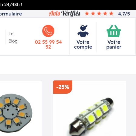
en 24/48h !
ormulaire
4.7/5
Le
Blog
02 55 99 54
Votre
Votre
52
compte
panier
-25%