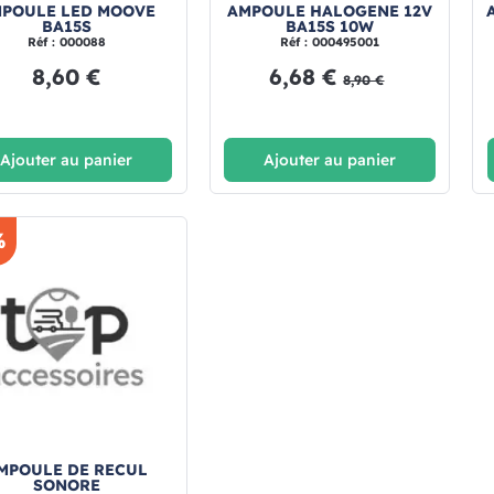
POULE LED MOOVE
AMPOULE HALOGENE 12V
BA15S
BA15S 10W
Réf : 000088
Réf : 000495001
8,60 €
6,68 €
8,90 €
Ajouter au panier
Ajouter au panier
%
MPOULE DE RECUL
SONORE