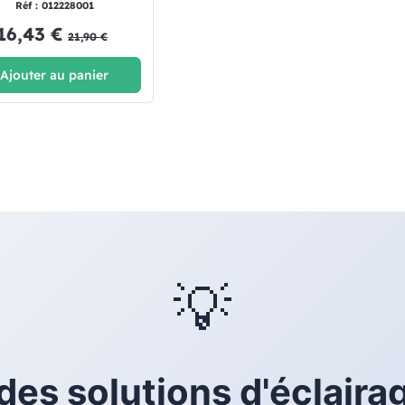
Réf : 012228001
16,43 €
21,90 €
Ajouter au panier
💡
des solutions d'éclaira