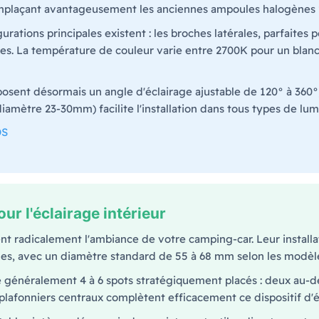
mplaçant avantageusement les anciennes ampoules halogènes
rations principales existent : les broches latérales, parfaites p
fixes. La température de couleur varie entre 2700K pour un bla
sent désormais un angle d'éclairage ajustable de 120° à 360°,
iamètre 23-30mm) facilite l'installation dans tous types de lum
DS
ur l'éclairage intérieur
t radicalement l'ambiance de votre camping-car. Leur install
bles, avec un diamètre standard de 55 à 68 mm selon les modèl
généralement 4 à 6 spots stratégiquement placés : deux au-des
plafonniers centraux complètent efficacement ce dispositif d'é