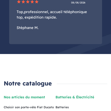
star
star
star
star
star
08/08/2026
Top,professionnel, accueil téléphonique
top, expédition rapide.
Stéphane M.
Notre catalogue
Nos articles du moment
Batteries & Électricité
Choisir son porte-vélo Fiat Ducato
Batteries