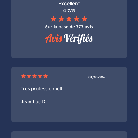
Excellent
4.7/5
Sur la base de
777 avis
star
star
star
star
star
08/08/2026
Très professionnell
Jean Luc D.