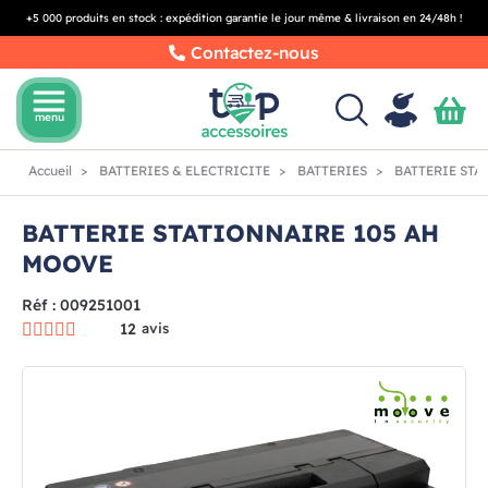
+5 000 produits en stock : expédition garantie le jour même & livraison en 24/48h !
Contactez-nous
menu
menu
Accueil
BATTERIES & ELECTRICITE
BATTERIES
BATTERIE STA
BATTERIE STATIONNAIRE 105 AH
MOOVE
Réf : 009251001
12
avis