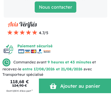
Nous contacter
4.7/5
Paiement sécurisé
Commandez avant
9 heures et 43 minutes
et
recevez-le
entre 17/08/2026 et 21/08/2026
avec
Transporteur spécialisé
Mentions légales
Politique de livraison
CGV (1)
118,68 €
Ajouter au panier
Politique de Confidentialité
Réalisation MOTION4EVER
124,90 €
1
Dont 0,50 € d'éco-part