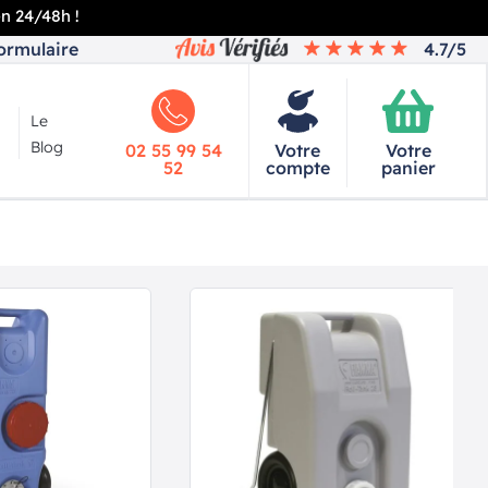
en 24/48h !
ormulaire
4.7/5
Le
Blog
02 55 99 54
Votre
Votre
52
compte
panier