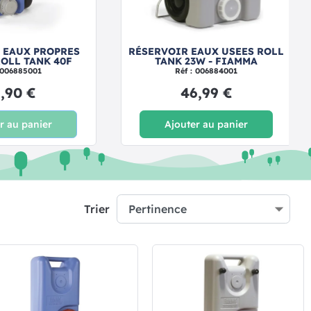
 EAUX PROPRES
RÉSERVOIR EAUX USEES ROLL
OLL TANK 40F
TANK 23W - FIAMMA
 006885001
Réf : 006884001
,90 €
46,99 €
r au panier
Ajouter au panier
Trier