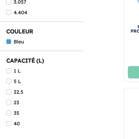
3.057
4.404
COULEUR
PR
Bleu
CAPACITÉ (L)
1 L
5 L
22.5
23
35
40