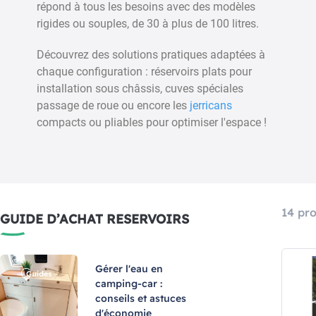
répond à tous les besoins avec des modèles
rigides ou souples, de 30 à plus de 100 litres.
ERVOIR EAUX PROPRES
RÉSERVOIR EAUX USEES RO
Découvrez des solutions pratiques adaptées à
AMMA ROLL TANK 40F
TANK 23W - FIAMMA
chaque configuration : réservoirs plats pour
Réf : 006885001
Réf : 006884001
installation sous châssis, cuves spéciales
89,90 €
46,99 €
passage de roue ou encore les
jerricans
compacts ou pliables pour optimiser l'espace !
Ajouter au panier
Ajouter au panier
14 pro
GUIDE D’ACHAT RESERVOIRS
Gérer l'eau en
camping-car :
conseils et astuces
d'économie