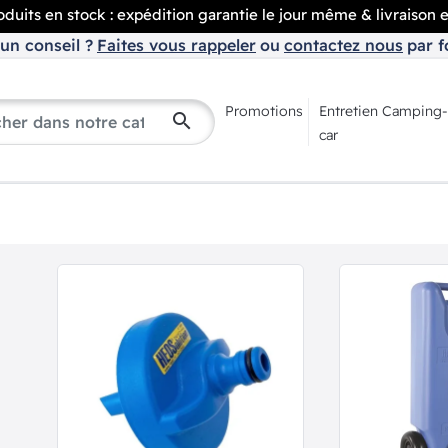
duits en stock : expédition garantie le jour même & livraison 
un conseil ?
Faites vous rappeler
ou
contactez nous
par f
Promotions
Entretien Camping-
search
car