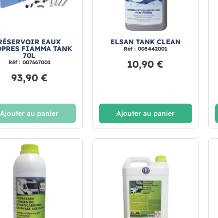
RÉSERVOIR EAUX
ELSAN TANK CLEAN
OPRES FIAMMA TANK
Réf : 005442001
70L
10,90 €
Réf : 007667001
93,90 €
Ajouter au panier
Ajouter au panier