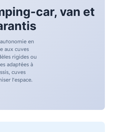
mping-car, van et
arantis
e autonomie en
re aux cuves
èles rigides ou
ues adaptées à
ssis, cuves
iser l'espace.