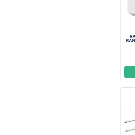
R
RAN