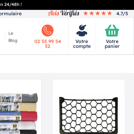
en 24/48h !
ormulaire
4.7/5
Le
Blog
02 55 99 54
Votre
Votre
52
compte
panier