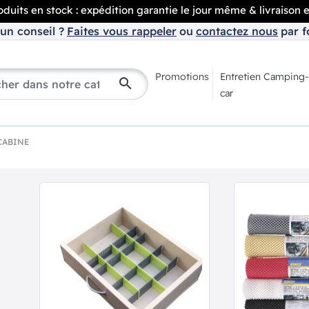
duits en stock : expédition garantie le jour même & livraison 
un conseil ?
Faites vous rappeler
ou
contactez nous
par f
Promotions
Entretien Camping-
search
car
CABINE