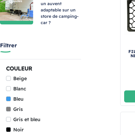
un auvent
adaptable sur un
store de camping-
car ?
Filtrer
FI
N
COULEUR
Beige
Blanc
Bleu
Gris
Gris et bleu
Noir