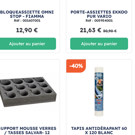
BLOQUEASSIETTE OMNI
PORTE-ASSIETTES EKKOO
STOP - FIAMMA
PUR VARIO
Réf : 001607001
Réf : 005954001
12,90 €
21,63 €
30,90 €
Ajouter au panier
Ajouter au panier
-40%
SUPPORT MOUSSE VERRES
TAPIS ANTIDÉRAPANT 60
/ TASSES SALVAR- 12
X 120 BLANC