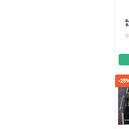
B
B
-25