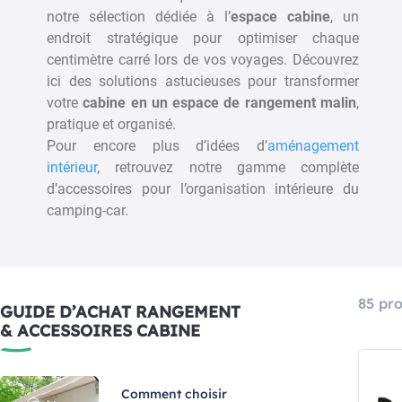
notre sélection dédiée à l’
espace cabine
, un
endroit stratégique pour optimiser chaque
centimètre carré lors de vos voyages. Découvrez
S ANTIDÉRAPANT 45 X
FILET DE RANGEMENT
5 COLORIS ASSORTIS
NETRAY 31,5 X 21 CM
ici des solutions astucieuses pour transformer
BRUNNER
Réf : 001112001
votre
cabine en un espace de rangement malin
,
Réf : 012415001
4,90 €
pratique et organisé.
8,90 €
Pour encore plus d’idées d’
aménagement
Ajouter au panier
intérieur
, retrouvez notre gamme complète
Ajouter au panier
d’accessoires pour l’organisation intérieure du
camping-car.
85 pro
GUIDE D’ACHAT RANGEMENT
& ACCESSOIRES CABINE
Comment choisir