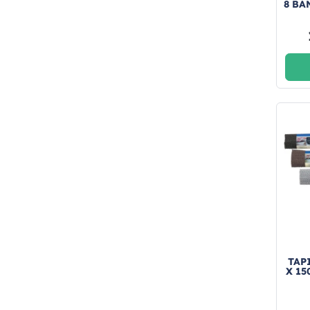
8 BA
TAP
X 15