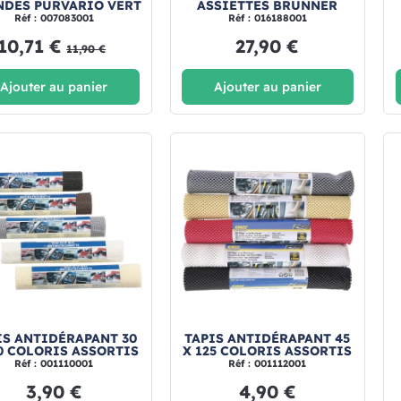
NDES PURVARIO VERT
ASSIETTES BRUNNER
Réf : 007083001
Réf : 016188001
10,71 €
27,90 €
11,90 €
Ajouter au panier
Ajouter au panier
IS ANTIDÉRAPANT 30
TAPIS ANTIDÉRAPANT 45
0 COLORIS ASSORTIS
X 125 COLORIS ASSORTIS
Réf : 001110001
Réf : 001112001
3,90 €
4,90 €