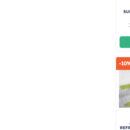
SU
-10
REFR