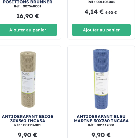
POSITIONS BRUNNER
Réf : 001105001
Réf : 007568001
4,14 €
6,90 €
16,90 €
Ajouter au panier
Ajouter au panier
ANTIDERAPANT BEIGE
ANTIDERAPANT BLEU
30X360 INCASA
MARINE 30X360 INCASA
Réf : 001116001
Réf : 001117001
9,90 €
9,90 €