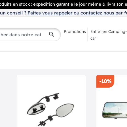
duits en stock : expédition garantie le jour même & livraison 
un conseil ?
Faites vous rappeler
ou
contactez nous
par f
Promotions
Entretien Camping-
search
car
-10%