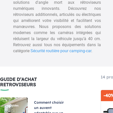
solutions d'angle mort aux rétroviseurs
numériques innovants. Découvrez nos
rétroviseurs additionnels, articulés ou électriques
OVISEUR CAMERA GPS
RETROVISEURS AERO
qui améliorent votre visibilité et facilitent vos
PLATINIUM x2 - MILENCO
Réf : 006742001
Réf : 006750001
manœuvres. Nous proposons des solutions
347,34 €
385,90 €
modernes comme les caméras intégrées qui
114,90 €
réduisent la largeur du véhicule jusqu'à 40 cm.
Ajouter au panier
Retrouvez aussi tous nos équipements dans la
Ajouter au panier
catégorie
Sécurité routière
pour camping-car
.
14 pro
GUIDE D’ACHAT
RETROVISEURS
-40
Comment choisir
un auvent