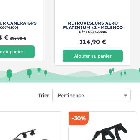
UR CAMERA GPS
RETROVISEURS AERO
PLATINIUM x2 - MILENCO
: 006742001
Réf : 006750001
4 €
385,90 €
114,90 €
r au panier
Ajouter au panier
Trier
-30%