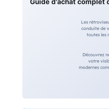
Guide d'achat complet d
Les rétrovise
conduite de 
toutes les
Découvrez nos
votre visi
modernes comme