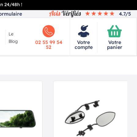
en 24/48h !
ormulaire
4.7/5
Le
Blog
02 55 99 54
Votre
Votre
52
compte
panier