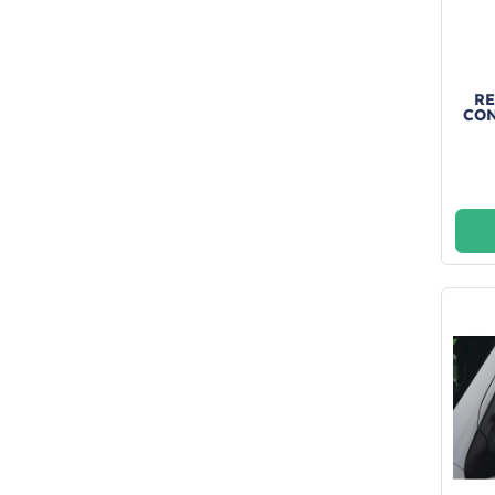
RE
CON