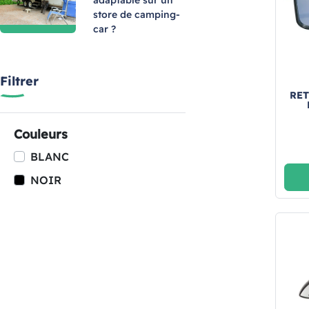
adaptable sur un
store de camping-
car ?
Filtrer
RET
Couleurs
BLANC
NOIR