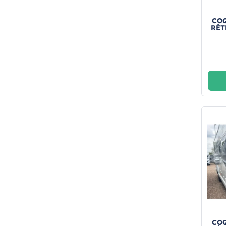
COQ
RÉT
COQ