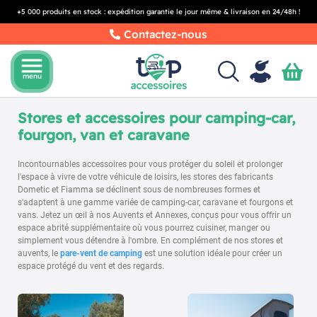
+5 000 produits en stock : expédition garantie le jour même & livraison en 24/48h !
Contactez-nous
menu
menu
Stores et accessoires pour camping-car,
fourgon, van et caravane
Incontournables accessoires pour vous protéger du soleil et prolonger
l'espace à vivre de votre véhicule de loisirs, les stores des fabricants
Dometic et Fiamma se déclinent sous de nombreuses formes et
s'adaptent à une gamme variée de camping-car, caravane et fourgons et
vans. Jetez un œil à nos Auvents et Annexes, conçus pour vous offrir un
espace abrité supplémentaire où vous pourrez cuisiner, manger ou
simplement vous détendre à l'ombre. En complément de nos stores et
auvents, le
pare-vent de camping
est une solution idéale pour créer un
espace protégé du vent et des regards.