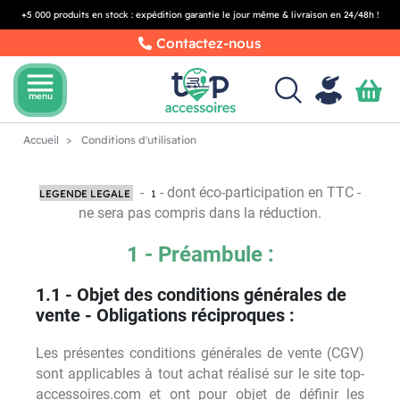
+5 000 produits en stock : expédition garantie le jour même & livraison en 24/48h !
Contactez-nous
menu
menu
Accueil
Conditions d'utilisation
-
- dont éco-participation en TTC -
LEGENDE LEGALE
1
ne sera pas compris dans la réduction.
1 - Préambule :
1.1 - Objet des conditions générales de
vente - Obligations réciproques :
Les présentes conditions générales de vente (CGV)
sont applicables à tout achat réalisé sur le site top-
accessoires.com et ont pour objet de définir les