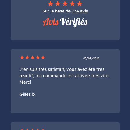
Sur la base de
774 avis
star
star
star
star
star
07/08/2026
J'en suis très satisfait, vous avez été très
reactif, ma commande est arrivée très vite.
Merci
Gilles b.