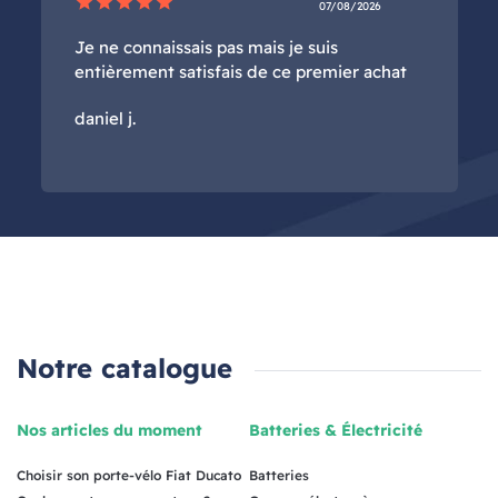
star
star
star
star
star
07/08/2026
Je ne connaissais pas mais je suis
entièrement satisfais de ce premier achat
daniel j.
Notre catalogue
Nos articles du moment
Batteries & Électricité
Choisir son porte-vélo Fiat Ducato
Batteries