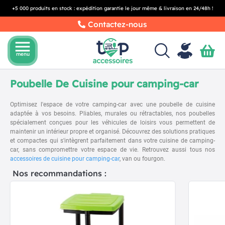
+5 000 produits en stock : expédition garantie le jour même & livraison en 24/48h !
Contactez-nous
menu
menu
Poubelle De Cuisine pour camping-car
Optimisez l'espace de votre camping-car avec une poubelle de cuisine
adaptée à vos besoins. Pliables, murales ou rétractables, nos poubelles
spécialement conçues pour les véhicules de loisirs vous permettent de
maintenir un intérieur propre et organisé. Découvrez des solutions pratiques
et compactes qui s'intègrent parfaitement dans votre cuisine de camping-
car, sans compromettre votre espace de vie. Retrouvez aussi tous nos
accessoires de cuisine pour camping-car
, van ou fourgon.
Nos recommandations :