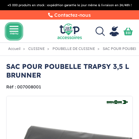
+5 000 produits en stock : expédition garantie le jour même & livraison en 24/48h !
Contactez-nous
menu
menu
Accueil
CUISINE
POUBELLE DE CUISINE
SAC POUR POUBELL
SAC POUR POUBELLE TRAPSY 3,5 L
BRUNNER
Réf : 007008001