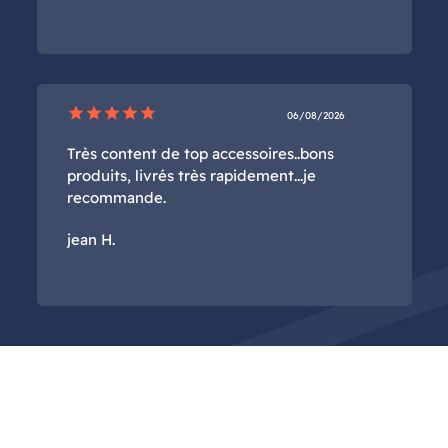
star
star
star
star
star
06/08/2026
Très content de top accessoires..bons
produits, livrés très rapidement...je
recommande.
jean H.