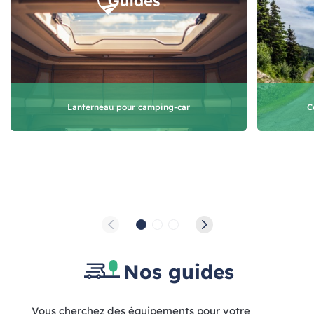
Lanterneau pour camping-car
C
Nos guides
Vous cherchez des équipements pour votre