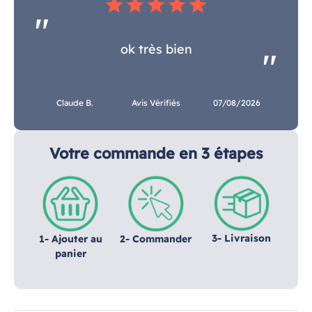
star
star
star
star
star
ok très bien
Claude B.
Avis Vérifiés
07/08/2026
Votre commande en 3 étapes
3- Livraison
1- Ajouter au
2- Commander
panier