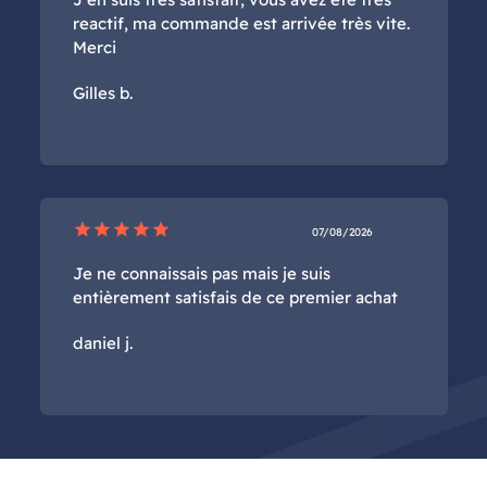
reactif, ma commande est arrivée très vite.
Merci
Gilles b.
star
star
star
star
star
07/08/2026
Je ne connaissais pas mais je suis
entièrement satisfais de ce premier achat
daniel j.