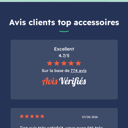
Avis clients top accessoires
Excellent
4.7/5
Sur la base de
774 avis
star
star
star
star
star
07/08/2026
J'en suis très satisfait, vous avez été très