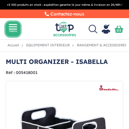
+5 000 produits en stock : expédition garantie le jour même & livraison en 24/48h !
Contactez-nous
menu
menu
Accueil
EQUIPEMENT INTERIEUR
RANGEMENT & ACCESSOIRES 
MULTI ORGANIZER - ISABELLA
Réf : 005418001