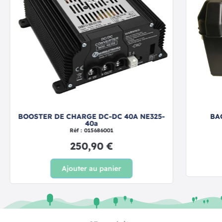
BOOSTER DE CHARGE DC-DC 40A NE325-
BAC
40a
Réf : 015686001
250,90 €
Ajouter au panier