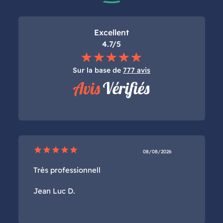
Excellent
4.7/5
Sur la base de
777 avis
star
star
star
star
star
08/08/2026
Très professionnell
Jean Luc D.