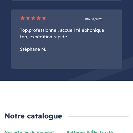
star
star
star
star
star
08/08/2026
Top,professionnel, accueil téléphonique
top, expédition rapide.
Stéphane M.
Notre catalogue
Nos articles du moment
Batteries & Électricité