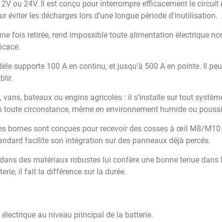
V ou 24V. Il est conçu pour interrompre efficacement le circuit é
r éviter les décharges lors d’une longue période d’inutilisation.
 une fois retirée, rend impossible toute alimentation électrique no
icace.
dèle supporte 100 A en continu, et jusqu’à 500 A en pointe. Il pe
lir.
, vans, bateaux ou engins agricoles : il s’installe sur tout systè
e en toute circonstance, même en environnement humide ou pouss
 les bornes sont conçues pour recevoir des cosses à œil M8/M10
standard facilite son intégration sur des panneaux déjà percés.
n dans des matériaux robustes lui confère une bonne tenue dans
ie, il fait la différence sur la durée.
lectrique au niveau principal de la batterie.