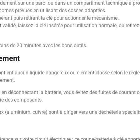
lidement sur une paroi ou dans un compartiment technique à prox
bornes prévues en utilisant des cosses adaptées.
nsérant puis retirant la clé pour actionner le mécanisme.
validé, laissez la clé insérée pour utilisation normale, ou retirez-
ins de 20 minutes avec les bons outils.
nement
ontient aucun liquide dangereux ou élément classé selon le règl
nement.
: en déconnectant la batterie, vous évitez des fuites de courant
 vie des composants.
aux (aluminium, cuivre) sont à diriger vers une déchèterie spécial
rence sur votre circuit électrique : ce coupe-batterie à clé apporte