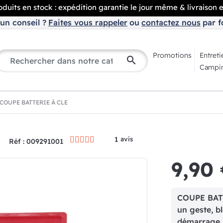
duits en stock : expédition garantie le jour même & livraison 
un conseil ?
Faites vous rappeler
ou
contactez nous
par f
Promotions
Entreti
search
Campin
COUPE BATTERIE À CLE
1
avis
Réf : 009291001
9,90
COUPE BATT
un geste, b
démarrage n