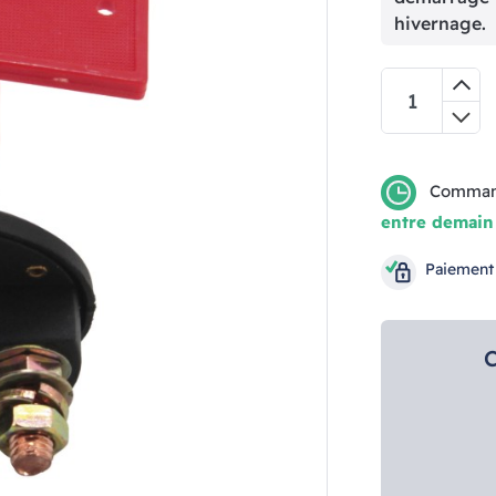
hivernage.
Comman
entre demain
Paiement
C