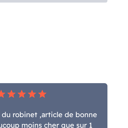
tar
star
star
star
star
du robinet ,article de bonne
aucoup moins cher que sur 1