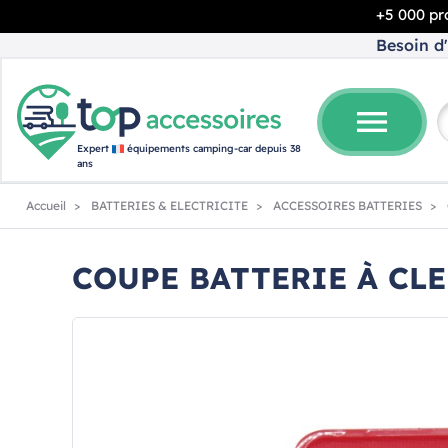
+5 000 pro
Besoin d'
menu
Expert
équipements camping-car depuis 38
ans
Accueil
BATTERIES & ELECTRICITE
ACCESSOIRES BATTERIES
COUPE BATTERIE À CLE