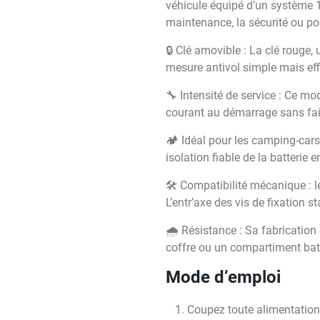
véhicule équipé d’un système 12
maintenance, la sécurité ou pou
🔒 Clé amovible : La clé rouge,
mesure antivol simple mais eff
🔧 Intensité de service : Ce mo
courant au démarrage sans faib
🏕️ Idéal pour les camping-cars
isolation fiable de la batteri
🛠️ Compatibilité mécanique :
L’entr’axe des vis de fixation 
🌧️ Résistance : Sa fabricatio
coffre ou un compartiment batter
Mode d’emploi
Coupez toute alimentation é