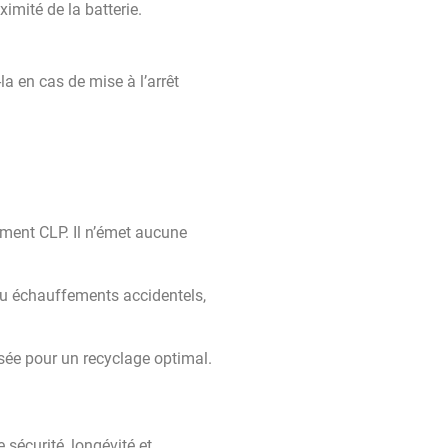
imité de la batterie.
la en cas de mise à l’arrêt
ement CLP. Il n’émet aucune
 ou échauffements accidentels,
isée pour un recyclage optimal.
 sécurité, longévité et