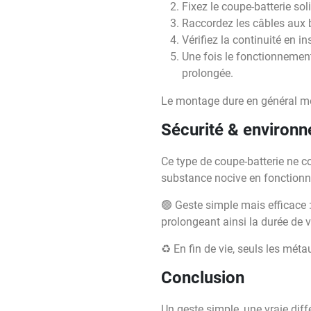
Fixez le coupe-batterie so
Raccordez les câbles aux 
Vérifiez la continuité en i
Une fois le fonctionnement 
prolongée.
Le montage dure en général mo
Sécurité & environ
Ce type de coupe-batterie ne c
substance nocive en fonction
🟢 Geste simple mais efficace 
prolongeant ainsi la durée de
♻️ En fin de vie, seuls les mét
Conclusion
Un geste simple, une vraie diffé