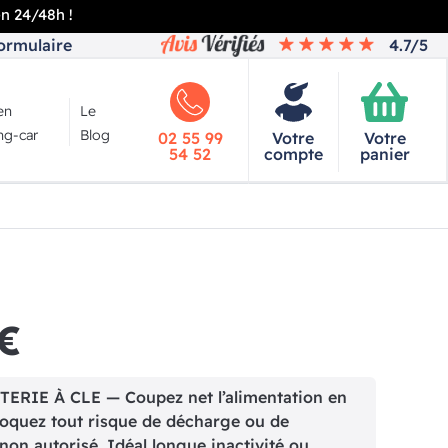
en 24/48h !
ormulaire
4.7/5
en
Le
g-car
Blog
02 55 99
Votre
Votre
54 52
compte
panier
 €
ERIE À CLE — Coupez net l’alimentation en
loquez tout risque de décharge ou de
on autorisé. Idéal longue inactivité ou