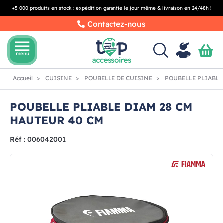
+5 000 produits en stock : expédition garantie le jour même & livraison en 24/48h !
Contactez-nous
menu
menu
Accueil
CUISINE
POUBELLE DE CUISINE
POUBELLE PLIABLE
POUBELLE PLIABLE DIAM 28 CM
HAUTEUR 40 CM
Réf : 006042001