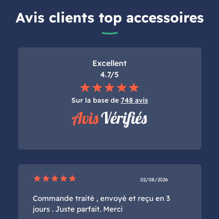
Avis clients top accessoires
Excellent
4.7/5
Sur la base de
748 avis
star
star
star
star
star
02/08/2026
Commande traité , envoyé et reçu en 3
jours . Juste parfait. Merci