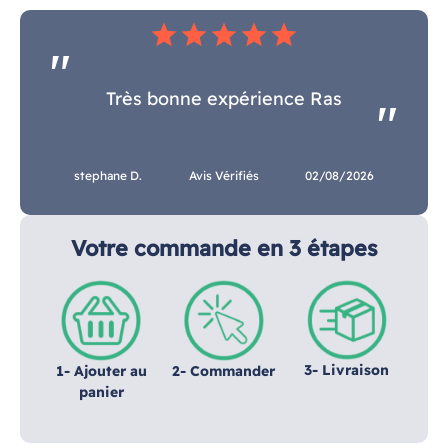
star
star
star
star
star
Très bonne expérience Ras
stephane D.
Avis Vérifiés
02/08/2026
Votre commande en 3 étapes
3- Livraison
1- Ajouter au
2- Commander
panier