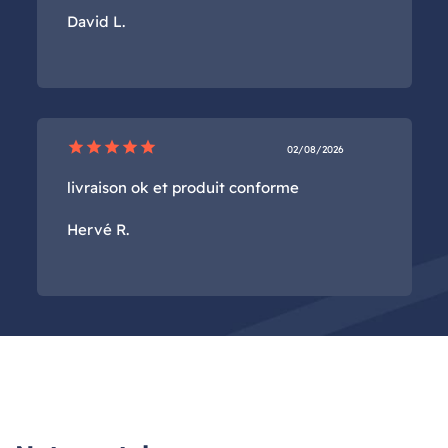
David L.
star
star
star
star
star
02/08/2026
livraison ok et produit conforme
Hervé R.