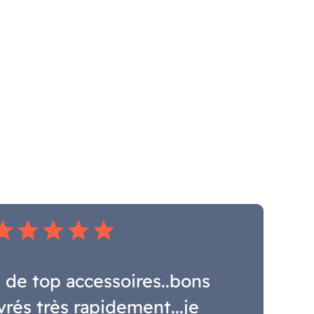
tar
star
star
star
star
 de top accessoires..bons
ivrés très rapidement...je