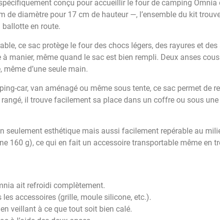
spécifiquement conçu pour accueillir le four de camping Omnia e
 de diamètre pour 17 cm de hauteur —, l’ensemble du kit trouve
 ballotte en route.
able, ce sac protège le four des chocs légers, des rayures et des 
ile à manier, même quand le sac est bien rempli. Deux anses cou
e, même d’une seule main.
amping-car, van aménagé ou même sous tente, ce sac permet de r
 rangé, il trouve facilement sa place dans un coffre ou sous une
on seulement esthétique mais aussi facilement repérable au mili
peine 160 g), ce qui en fait un accessoire transportable même en 
nia ait refroidi complètement.
 les accessoires (grille, moule silicone, etc.).
en veillant à ce que tout soit bien calé.