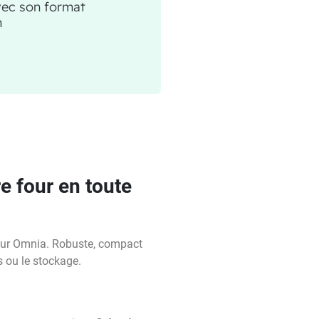
vec son format
m
 four en toute
four Omnia. Robuste, compact
s ou le stockage.