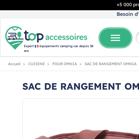
+5 000 pro
Besoin d'
menu
Expert
équipements camping-car depuis 38
ans
Accueil
CUISINE
FOUR OMNIA
SAC DE RANGEMENT OMNIA
SAC DE RANGEMENT O