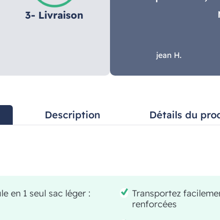
3- Livraison
jean H.
Description
Détails du pro
e en 1 seul sac léger :
Transportez facileme
renforcées