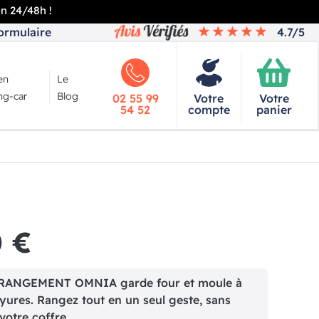
en 24/48h !
ormulaire
4.7/5
en
Le
g-car
Blog
02 55 99
Votre
Votre
54 52
compte
panier
0 €
RANGEMENT OMNIA garde four et moule à
rayures. Rangez tout en un seul geste, sans
otre coffre.