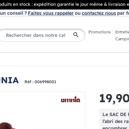
duits en stock : expédition garantie le jour même & livraison 
un conseil ?
Faites vous rappeler
ou
contactez nous
par f
Promotions
Entreti
search
Campin
MNIA
Réf : 006998001
19,9
Le SAC DE 
l’abri des 
encombrer v