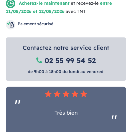
Achetez-le maintenant
et recevez-le
entre
11/08/2026 et 12/08/2026
avec TNT
Paiement sécurisé
Contactez notre service client
02 55 99 54 52
de 9h00 à 18h00 du lundi au vendredi
star
star
star
star
star
Très bien