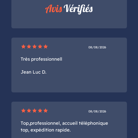
star
star
star
star
star
08/08/2026
Très professionnell
Jean Luc D.
star
star
star
star
star
08/08/2026
Top,professionnel, accueil téléphonique
top, expédition rapide.