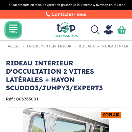
+5 000 produits en stock : expédition garantie le jour même & livraison en 24/48h !
Contactez-nous
menu
menu
Accueil
EQUIPEMENT INTERIEUR
RIDEAUX
RIDEAU INTÉRIE
RIDEAU INTÉRIEUR
D'OCCULTATION 2 VITRES
LATÉRALES + HAYON
SCUDDO3/JUMPY3/EXPERT3
Réf : 006763001