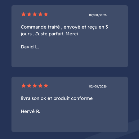
star
star
star
star
star
02/08/2026
Commande traité , envoyé et reçu en 3
jours . Juste parfait. Merci
David L.
star
star
star
star
star
02/08/2026
livraison ok et produit conforme
Hervé R.