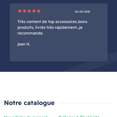
star
star
star
star
star
06/08/2026
Très content de top accessoires..bons
produits, livrés très rapidement...je
recommande.
jean H.
Notre catalogue