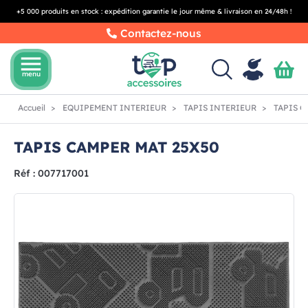
+5 000 produits en stock : expédition garantie le jour même & livraison en 24/48h !
Contactez-nous
menu
menu
Accueil
EQUIPEMENT INTERIEUR
TAPIS INTERIEUR
TAPIS C
TAPIS CAMPER MAT 25X50
Réf : 007717001