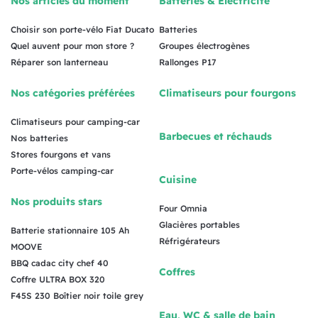
Nos articles du moment
Batteries & Électricité
Choisir son porte-vélo Fiat Ducato
Batteries
Quel auvent pour mon store ?
Groupes électrogènes
Réparer son lanterneau
Rallonges P17
Nos catégories préférées
Climatiseurs pour fourgons
Climatiseurs pour camping-car
Barbecues et réchauds
Nos batteries
Stores fourgons et vans
Porte-vélos camping-car
Cuisine
Nos produits stars
Four Omnia
Glacières portables
Batterie stationnaire 105 Ah
Réfrigérateurs
MOOVE
BBQ cadac city chef 40
Coffres
Coffre ULTRA BOX 320
F45S 230 Boîtier noir toile grey
Eau, WC & salle de bain