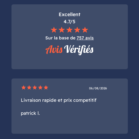
Excellent
4.7/5
Sur la base de
757 avis
star
star
star
star
star
06/08/2026
Livraison rapide et prix competitif
patrick l.