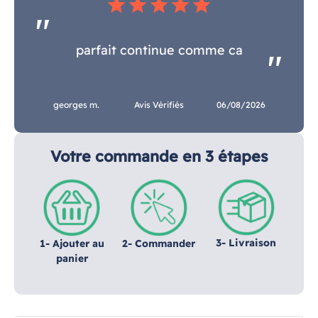
star
star
star
star
star
parfait continue comme ca
georges m.
Avis Vérifiés
06/08/2026
Votre commande en 3 étapes
3- Livraison
1- Ajouter au
2- Commander
panier