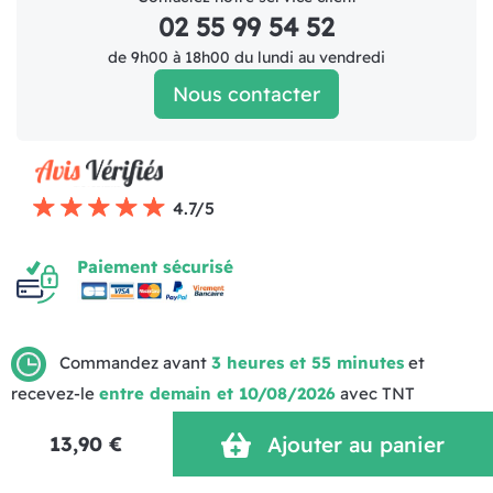
02 55 99 54 52
de 9h00 à 18h00 du lundi au vendredi
Nous contacter
4.7/5
Paiement sécurisé
Commandez avant
3 heures et 55 minutes
et
recevez-le
entre demain et 10/08/2026
avec TNT
Mentions légales
Politique de livraison
CGV (1)
Politique de Confidentialité
Réalisation MOTION4EVER
13,90 €
Ajouter au panier