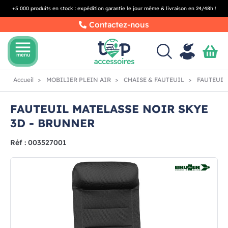
+5 000 produits en stock : expédition garantie le jour même & livraison en 24/48h !
Contactez-nous
menu
menu
Accueil
MOBILIER PLEIN AIR
CHAISE & FAUTEUIL
FAUTEUIL 
FAUTEUIL MATELASSE NOIR SKYE
3D - BRUNNER
Réf : 003527001