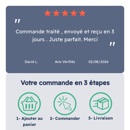
star
star
star
star
star
Commande traité , envoyé et reçu en 3
jours . Juste parfait. Merci
David L.
Avis Vérifiés
02/08/2026
Votre commande en 3 étapes
3- Livraison
1- Ajouter au
2- Commander
panier