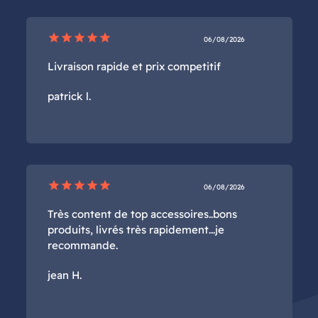
star
star
star
star
star
06/08/2026
Livraison rapide et prix competitif
patrick l.
star
star
star
star
star
06/08/2026
Très content de top accessoires..bons
produits, livrés très rapidement...je
recommande.
jean H.