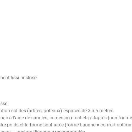
ment tissu incluse
sse.
ation solides (arbres, poteaux) espacés de 3 à 5 mètres.
mac à l’aide de sangles, cordes ou crochets adaptés (non fournis
otre poids et la forme souhaitée (forme banane = confort optimal
z-vous — posture diagonale recommandée.