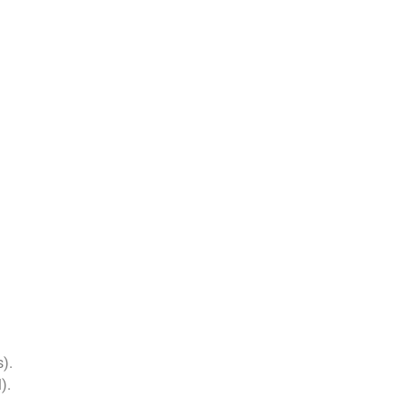
).
).