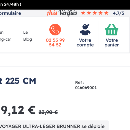
en 24/48h !
ormulaire
4.7/5
en
Le
g-car
Blog
02 55 99
Votre
Votre
54 52
compte
panier
 225 CM
Réf :
016069001
19,12 €
23,90 €
VOYAGER ULTRA-LÉGER BRUNNER se déploie