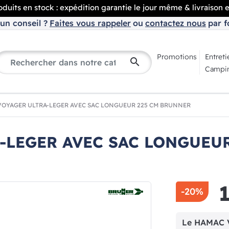
duits en stock : expédition garantie le jour même & livraison 
un conseil ?
Faites vous rappeler
ou
contactez nous
par f
Promotions
Entreti
search
Campin
OYAGER ULTRA-LEGER AVEC SAC LONGUEUR 225 CM BRUNNER
-LEGER AVEC SAC LONGUEUR
-20%
Le HAMAC 