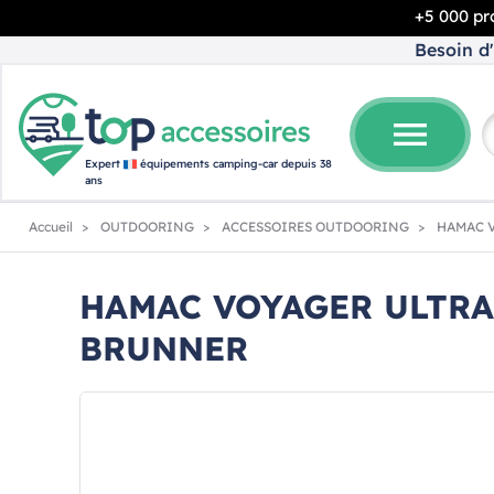
+5 000 pro
Besoin d'
menu
Expert
équipements camping-car depuis 38
ans
Accueil
OUTDOORING
ACCESSOIRES OUTDOORING
HAMAC V
HAMAC VOYAGER ULTRA
BRUNNER