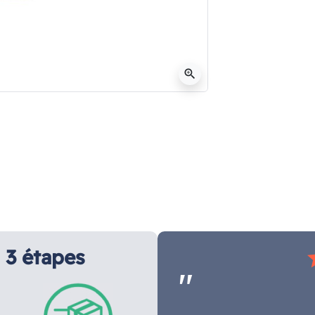
zoom_in
3 étapes
s