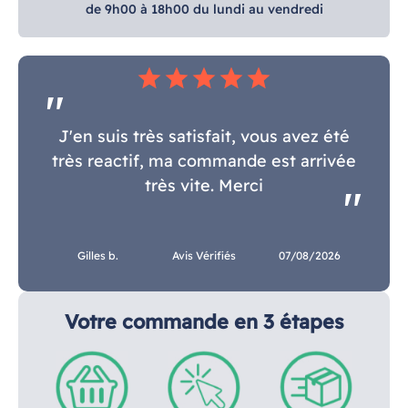
de 9h00 à 18h00 du lundi au vendredi
star
star
star
star
star
J'en suis très satisfait, vous avez été
très reactif, ma commande est arrivée
très vite. Merci
Gilles b.
Avis Vérifiés
07/08/2026
Votre commande en 3 étapes