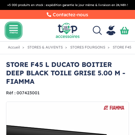
+5 000 produits en stock : expédition garantie le jour même & livraison en 24/48h !
Contactez-nous
menu
menu
Accueil
STORES & AUVENTS
STORES FOURGONS
STORE F45 L
STORE F45 L DUCATO BOITIER
DEEP BLACK TOILE GRISE 5.00 M -
FIAMMA
Réf : 007423001