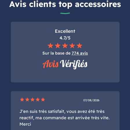
Avis clients top accessoires
Excellent
4.7/5
Sur la base de
774 avis
star
star
star
star
star
07/08/2026
J'en suis très satisfait, vous avez été très
reactif, ma commande est arrivée très vite.
Merci