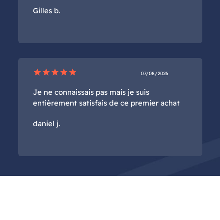
Gilles b.
star
star
star
star
star
07/08/2026
Je ne connaissais pas mais je suis
entièrement satisfais de ce premier achat
daniel j.