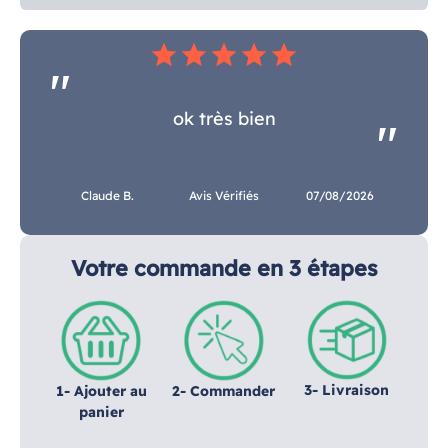
star
star
star
star
star
ok très bien
Claude B.
Avis Vérifiés
07/08/2026
Votre commande en 3 étapes
3- Livraison
1- Ajouter au
2- Commander
panier