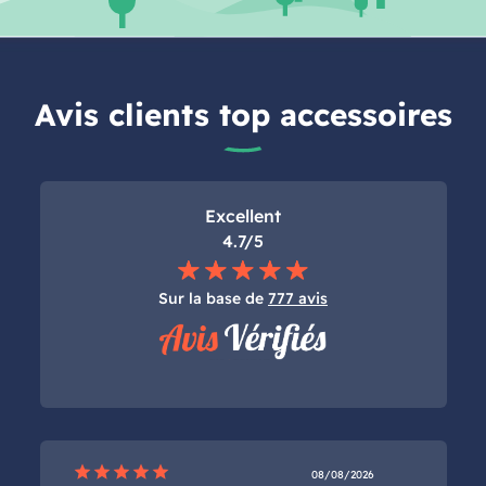
Avis clients top accessoires
Excellent
4.7/5
Sur la base de
777 avis
star
star
star
star
star
08/08/2026