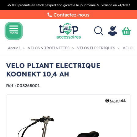
+5 000 produits en stock : expédition garantie le jour même & livraison en 24/48h !
Contactez-nous
menu
menu
Accueil
VELOS & TROTINETTES
VELOS ELECTRIQUES
VELO PL
VELO PLIANT ELECTRIQUE
KOONEKT 10,4 AH
Réf : 008268001