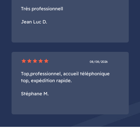
Très professionnell
Jean Luc D.
star
star
star
star
star
08/08/2026
Top,professionnel, accueil téléphonique
top, expédition rapide.
Stéphane M.