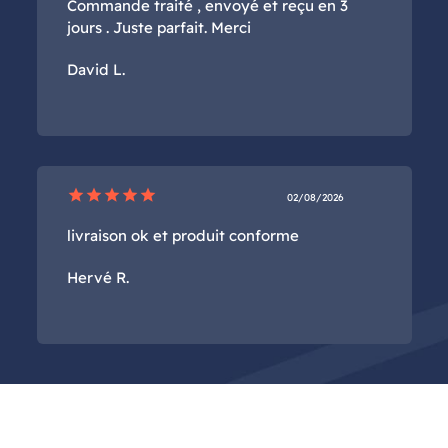
Commande traité , envoyé et reçu en 3
jours . Juste parfait. Merci
David L.
star
star
star
star
star
02/08/2026
livraison ok et produit conforme
Hervé R.