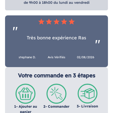
de 9h00 à 18h00 du lundi au vendredi
star
star
star
star
star
Très bonne expérience Ras
stephane D.
Avis Vérifiés
02/08/2026
Votre commande en 3 étapes
3- Livraison
1- Ajouter au
2- Commander
panier