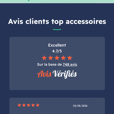
Avis clients top accessoires
Excellent
4.7/5
Sur la base de
748 avis
star
star
star
star
star
02/08/2026