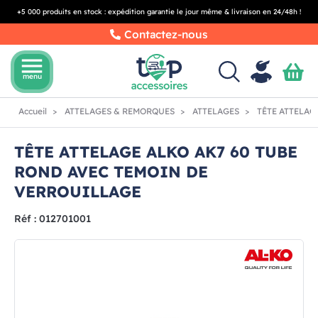
+5 000 produits en stock : expédition garantie le jour même & livraison en 24/48h !
Contactez-nous
menu
menu
Accueil
ATTELAGES & REMORQUES
ATTELAGES
TÊTE ATTELAG
TÊTE ATTELAGE ALKO AK7 60 TUBE
ROND AVEC TEMOIN DE
VERROUILLAGE
Réf : 012701001