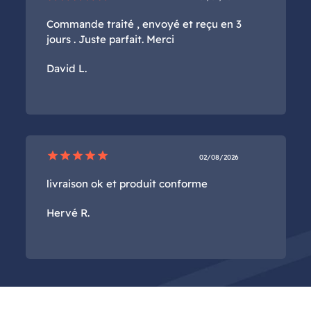
Commande traité , envoyé et reçu en 3
jours . Juste parfait. Merci
David L.
star
star
star
star
star
02/08/2026
livraison ok et produit conforme
Hervé R.