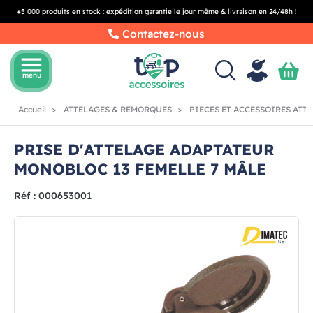
+5 000 produits en stock : expédition garantie le jour même & livraison en 24/48h !
Contactez-nous
menu
menu
Accueil
ATTELAGES & REMORQUES
PIECES ET ACCESSOIRES ATT
PRISE D'ATTELAGE ADAPTATEUR
MONOBLOC 13 FEMELLE 7 MÂLE
Réf : 000653001