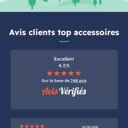
Avis clients top accessoires
Excellent
4.7/5
Sur la base de
748 avis
star
star
star
star
star
02/08/2026