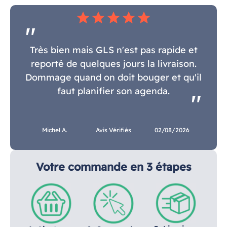
star
star
star
star
star
Très bien mais GLS n'est pas rapide et
reporté de quelques jours la livraison.
Dommage quand on doit bouger et qu'il
faut planifier son agenda.
Michel A.
Avis Vérifiés
02/08/2026
Votre commande en 3 étapes