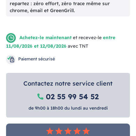
repartez : zéro effort, zéro trace même sur
chrome, émail et GreenGrill.
Achetez-le maintenant
et recevez-le
entre
11/08/2026 et 12/08/2026
avec TNT
Paiement sécurisé
Contactez notre service client
02 55 99 54 52
de 9h00 à 18h00 du lundi au vendredi
star
star
star
star
star