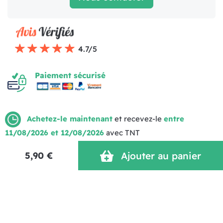
4.7/5
Paiement sécurisé
Achetez-le maintenant
et recevez-le
entre
11/08/2026 et 12/08/2026
avec TNT
Mentions légales
Politique de livraison
CGV (1)
Politique de Confidentialité
Réalisation MOTION4EVER
5,90 €
Ajouter au panier