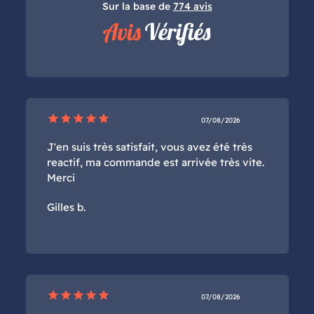
Sur la base de
774 avis
star
star
star
star
star
07/08/2026
J'en suis très satisfait, vous avez été très
reactif, ma commande est arrivée très vite.
Merci
Gilles b.
star
star
star
star
star
07/08/2026