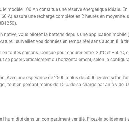
, le modèle 100 Ah constitue une réserve énergétique idéale. En
 60 A) assure une recharge complète en 2 heures en moyenne, selo
BB1250).
h native, vous pilotez la batterie depuis une application mobile
ature : surveillez vos données en temps réel sans aucun fil à tir
 en toutes saisons. Conçue pour endurer entre -20°C et +60°C, el
peut se poser verticalement ou horizontalement, selon la configur
 vie. Avec une espérance de 2500 à plus de 5000 cycles selon l’us
l, tout en perdant moins de 15 % de sa charge par an à vide. U
i de l’humidité dans un compartiment ventilé. Fixez-la solidemen