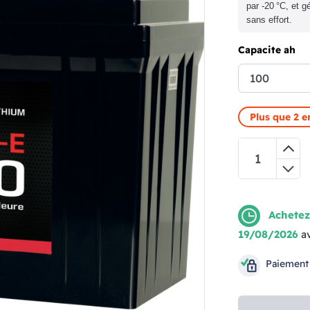
par -20 °C, et 
sans effort.
Capacite ah
Plus que 2 e
Achetez
19/08/2026
a
Paiement