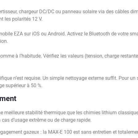
ertisseur, chargeur DC/DC ou panneau solaire via des câbles di
 les polarités 12 V.
mobile EZA sur iOS ou Android. Activez le Bluetooth de votre sma
ion.
me à l’habitude. Vérifiez les valeurs (tension, charge restante)
que n’est requise. Un simple nettoyage externe suffit. Pour un
ge supérieur à 50 %.
ement
 meilleure stabilité thermique que les chimies lithium classiques
 cas d’usage extrême ou de charge rapide.
gagement gazeux : la MAX-E 100 est sans entretien et totaleme