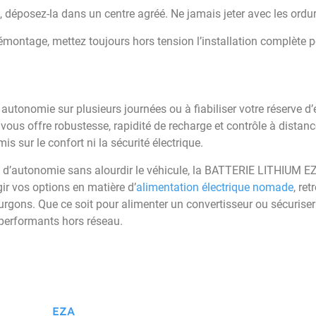
ie, déposez-la dans un centre agréé. Ne jamais jeter avec les ord
émontage, mettez toujours hors tension l’installation complète po
utonomie sur plusieurs journées ou à fiabiliser votre réserve d’é
us offre robustesse, rapidité de recharge et contrôle à distance
sur le confort ni la sécurité électrique.
d’autonomie sans alourdir le véhicule, la BATTERIE LITHIUM 
gir vos options en matière d’
alimentation électrique nomade
, re
gons. Que ce soit pour alimenter un convertisseur ou sécuriser u
 performants hors réseau.
EZA