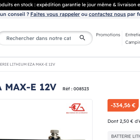
duits en stock : expédition garantie le jour même & livraison 
un conseil ?
Faites vous rappeler
ou
contactez nous
par f
Promotions
Entreti
search
Campin
ERIE LITHIUM EZA MAX-E 12V
 MAX-E 12V
Réf : 008523
-334,56 €
Dont 2,50 € d
BATTERIE LITH