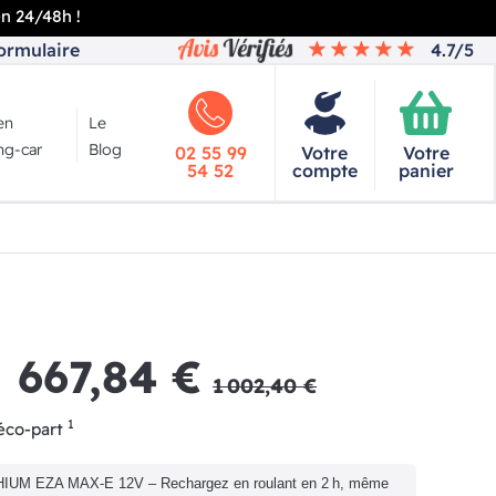
en 24/48h !
ormulaire
4.7/5
en
Le
g-car
Blog
02 55 99
Votre
Votre
54 52
compte
panier
667,84 €
1 002,40 €
1
'éco-part
IUM EZA MAX-E 12V – Rechargez en roulant en 2 h, même