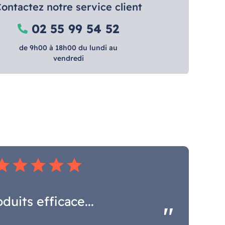
ontactez notre service client
02 55 99 54 52
de 9h00 à 18h00 du lundi au
vendredi
tar
star
star
star
star
duits efficace...