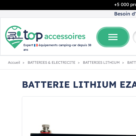
+5 000 pro
Besoin d'
menu
Expert
équipements camping-car depuis 38
ans
Accueil
BATTERIES & ELECTRICITE
BATTERIES LITHIUM
BATT
BATTERIE LITHIUM EZA