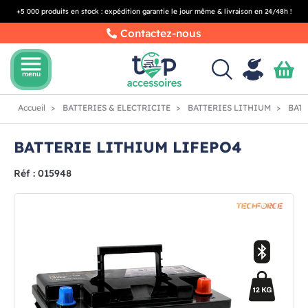
+5 000 produits en stock : expédition garantie le jour même & livraison en 24/48h !
Contactez-nous
menu
menu
Accueil
BATTERIES & ELECTRICITE
BATTERIES LITHIUM
BATT
BATTERIE LITHIUM LIFEPO4
Réf : 015948