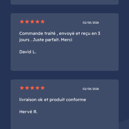
star
star
star
star
star
02/08/2026
Commande traité , envoyé et reçu en 3
jours . Juste parfait. Merci
David L.
star
star
star
star
star
02/08/2026
livraison ok et produit conforme
Hervé R.