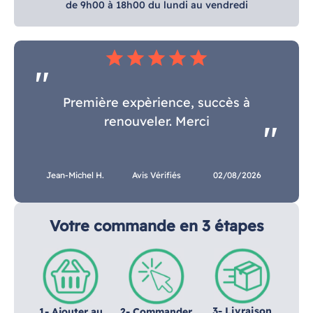
de 9h00 à 18h00 du lundi au vendredi
star
star
star
star
star
Première expèrience, succès à
renouveler. Merci
Jean-Michel H.
Avis Vérifiés
02/08/2026
Votre commande en 3 étapes
3- Livraison
1- Ajouter au
2- Commander