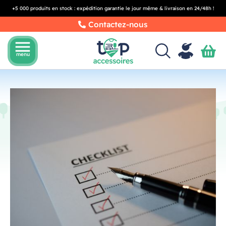
+5 000 produits en stock : expédition garantie le jour même & livraison en 24/48h !
Contactez-nous
menu
menu