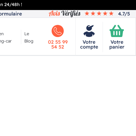
en 24/48h !
ormulaire
4.7/5
en
Le
g-car
Blog
02 55 99
Votre
Votre
54 52
compte
panier