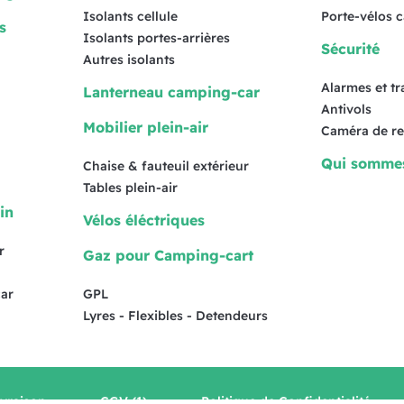
Isolants cellule
Porte-vélos 
s
Isolants portes-arrières
Sécurité
Autres isolants
Alarmes et t
Lanterneau camping-car
Antivols
Mobilier plein-air
Caméra de re
Qui somme
Chaise & fauteuil extérieur
Tables plein-air
in
Vélos éléctriques
r
Gaz pour Camping-cart
ar
GPL
Lyres - Flexibles - Detendeurs
ivraison
CGV (1)
Politique de Confidentialité