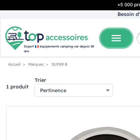
+5 000 pro
Besoin d'
menu
Expert
équipements camping-car depuis 38
ans
Accueil
Marques
SUPER B
Trier
1 produit