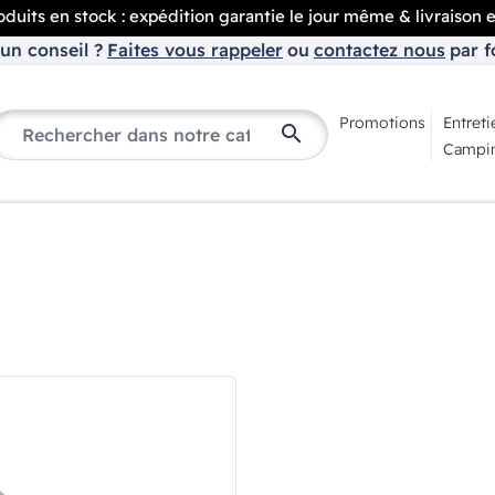
duits en stock : expédition garantie le jour même & livraison 
un conseil ?
Faites vous rappeler
ou
contactez nous
par f
Promotions
Entreti
search
Campin