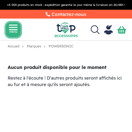
+5 000 produits en stock : expédition garantie le jour même & livraison en 24/48h !
Contactez-nous
menu
menu
Accueil
Marques
POWERSONIC
Aucun produit disponible pour le moment
Restez à l'écoute ! D'autres produits seront affichés ici
au fur et à mesure qu'ils seront ajoutés.