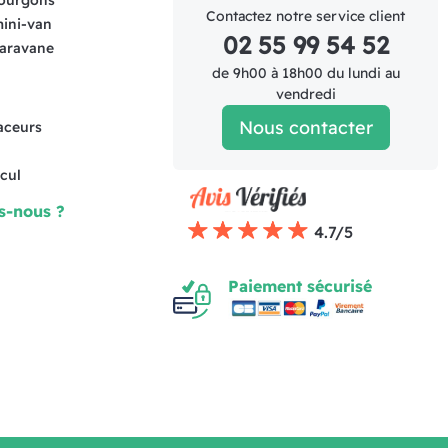
fourgons
Contactez notre service client
mini-van
02 55 99 54 52
caravane
de 9h00 à 18h00 du lundi au
vendredi
Nous contacter
raceurs
cul
s-nous ?
4.7/5
Paiement sécurisé