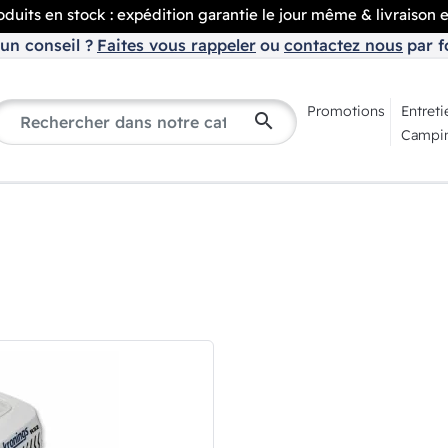
duits en stock : expédition garantie le jour même & livraison 
un conseil ?
Faites vous rappeler
ou
contactez nous
par f
Promotions
Entreti
search
Campin