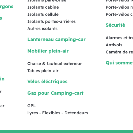
Isolants pare-brise
Porte-vélos 
urgons
Isolants cabine
Porte-vélos 
Isolants cellule
Porte-vélos 
s
Isolants portes-arrières
Sécurité
Autres isolants
Alarmes et t
Lanterneau camping-car
Antivols
Mobilier plein-air
Caméra de re
Qui somme
Chaise & fauteuil extérieur
Tables plein-air
in
Vélos éléctriques
r
Gaz pour Camping-cart
ar
GPL
Lyres - Flexibles - Detendeurs