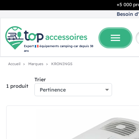
+5 000 pro
Besoin d'
menu
Expert
équipements camping-car depuis 38
ans
Accueil
Marques
KRONINGS
Trier
1 produit