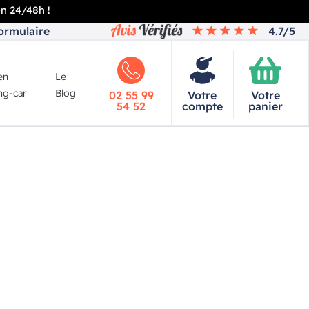
en 24/48h !
ormulaire
4.7/5
en
Le
g-car
Blog
02 55 99
Votre
Votre
54 52
compte
panier