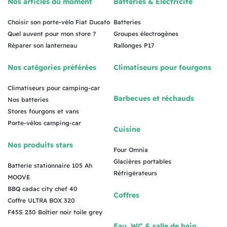
Nos articles du moment
Batteries & Électricité
Choisir son porte-vélo Fiat Ducato
Batteries
Quel auvent pour mon store ?
Groupes électrogènes
Réparer son lanterneau
Rallonges P17
Nos catégories préférées
Climatiseurs pour fourgons
Climatiseurs pour camping-car
Barbecues et réchauds
Nos batteries
Stores fourgons et vans
Porte-vélos camping-car
Cuisine
Nos produits stars
Four Omnia
Glacières portables
Batterie stationnaire 105 Ah
Réfrigérateurs
MOOVE
BBQ cadac city chef 40
Coffres
Coffre ULTRA BOX 320
F45S 230 Boîtier noir toile grey
Eau, WC & salle de bain