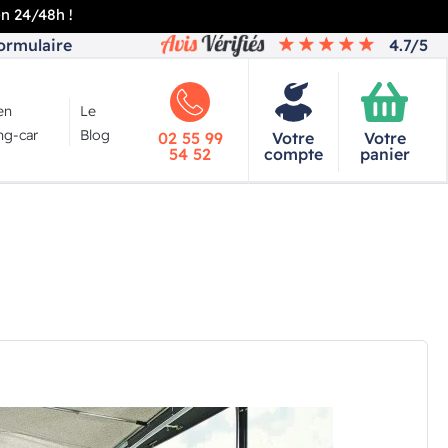
en 24/48h !
ormulaire
4.7/5
en
Le
g-car
Blog
02 55 99
Votre
Votre
54 52
compte
panier