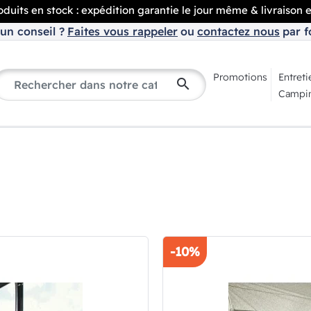
duits en stock : expédition garantie le jour même & livraison 
un conseil ?
Faites vous rappeler
ou
contactez nous
par f
Promotions
Entreti
search
Campin
-10%