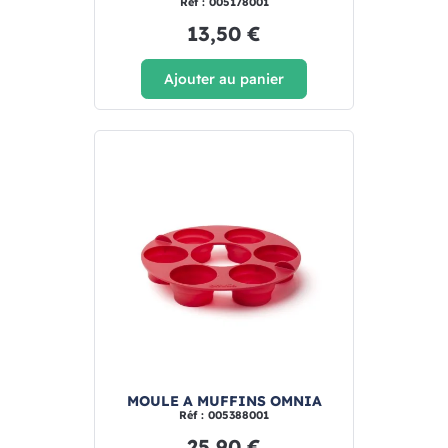
Réf : 005178001
13,50 €
Ajouter au panier
MOULE A MUFFINS OMNIA
Réf : 005388001
25,90 €