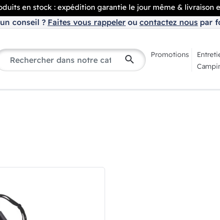
duits en stock : expédition garantie le jour même & livraison 
un conseil ?
Faites vous rappeler
ou
contactez nous
par f
Promotions
Entreti
search
Campin