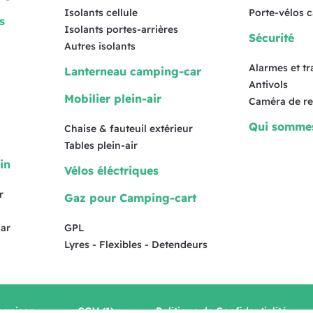
Isolants cellule
Porte-vélos 
s
Isolants portes-arrières
Sécurité
Autres isolants
Alarmes et t
Lanterneau camping-car
Antivols
Mobilier plein-air
Caméra de re
Qui somme
Chaise & fauteuil extérieur
Tables plein-air
in
Vélos éléctriques
r
Gaz pour Camping-cart
ar
GPL
Lyres - Flexibles - Detendeurs
ivraison
CGV (1)
Politique de Confidentialité