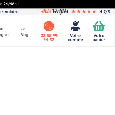
en 24/48h !
ormulaire
4.7/5
en
Le
g-car
Blog
02 55 99
Votre
Votre
54 52
compte
panier