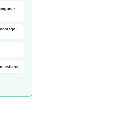
 longueur
montage :
 questions