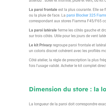
attendu : soleil et intimité, pluie et vent, ou kit
La paroi frontale
est la plus courante. Elle se 
ou la pluie de face. La
paroi Blocker 325 Fia
correspondant aux stores Fiamma F45/F65 co
La paroi latérale
ferme les côtés gauche et droi
sur trois côtés. Utile pour les jours de vent lat
Le kit Privacy
regroupe paroi frontale et latéra
un coloris discret cohérent avec les profilé
Côté atelier, la règle de prescription la plus f
fois l'usage validé. Acheter le kit complet di
Dimension du store : la l
La longueur de la paroi doit correspondre exacte