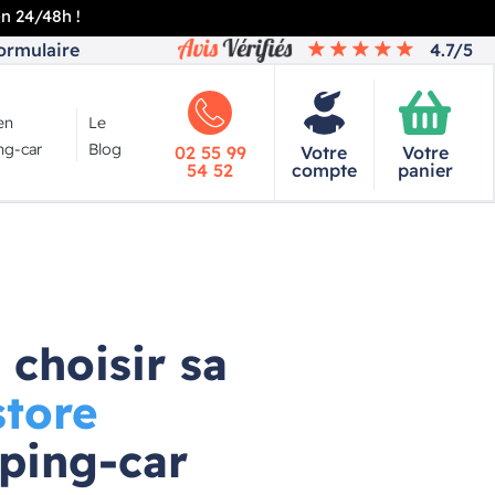
en 24/48h !
ormulaire
4.7/5
en
Le
g-car
Blog
02 55 99
Votre
Votre
54 52
compte
panier
choisir sa
store
ping-car