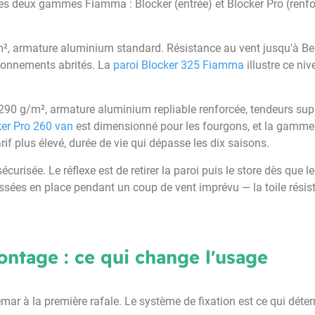
e les deux gammes Fiamma : Blocker (entrée) et Blocker Pro (renf
/m², armature aluminium standard. Résistance au vent jusqu'à Be
ionnements abrités. La
paroi Blocker 325 Fiamma
illustre ce ni
e 290 g/m², armature aluminium repliable renforcée, tendeurs su
ker Pro 260 van
est dimensionné pour les fourgons, et la gamm
rif plus élevé, durée de vie qui dépasse les dix saisons.
écurisée. Le réflexe est de retirer la paroi puis le store dès que le
sées en place pendant un coup de vent imprévu — la toile résiste
ontage : ce qui change l'usage
mar à la première rafale. Le système de fixation est ce qui déter