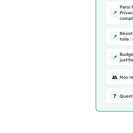
Paroi 
📌
Privacy
compl
Résist
📌
toile 
Budget
📌
justif
👥
Nos r
❓
Quest