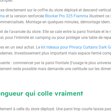
 complet.
fixe directement sur le coffre du store déployé et descend vertica
mma
et la version renforcée
Blocker Pro 325 Fiamma
illustrent ce
mmercialisés. Montage en quelques minutes, démontage idem.
t de l'avancée du store. Elle se cale entre la paroi frontale et 
éral, pour l'intimité en camping ou pour protéger une table de repa
les en un seul achat. Le
kit rideaux pour Privacy Curtains Dark 
s modernes. Investissement plus important mais espace fermé co
réquente : commencer par la paroi frontale (l'usage le plus univers
rectement reste possible mais demande une certitude sur les dime
ongueur qui colle vraiment
ment à celle du store déployé. Une paroi trop courte laisse passer