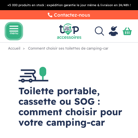
+5 000 produits en stock : expédition garantie le jour même & livraison en 24/48h !
Contactez-nous
menu
menu
Accueil
Comment choisir ses toilettes de camping-car
Toilette portable,
cassette ou SOG :
comment choisir pour
votre camping-car