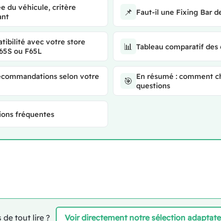
e du véhicule, critère
📌
Faut-il une Fixing Bar d
ant
ibilité avec votre store
📊
Tableau comparatif des 6
F65S ou F65L
ecommandations selon votre
En résumé : comment ch
🎯
questions
ions fréquentes
 de tout lire ?
Voir directement notre sélection adaptat