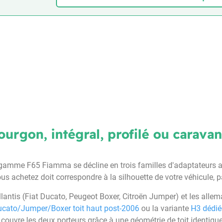
ourgon, intégral, profilé ou caravan
. La gamme F65 Fiamma se décline en trois familles d'adaptateurs 
us achetez doit correspondre à la silhouette de votre véhicule, 
ellantis (Fiat Ducato, Peugeot Boxer, Citroën Jumper) et les all
ucato/Jumper/Boxer toit haut post-2006
ou la variante
H3 dédié
couvre les deux porteurs grâce à une géométrie de toit identique