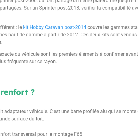
printer post-2006, qui ont partagé la même plateforme jusqu'en 2
rtagées. Sur un Sprinter post-2018, vérifier la compatibilité av
férent : le
kit Hobby Caravan post-2014
couvre les gammes stand
s haut de gamme à partir de 2012. Ces deux kits sont vendus pa
n.
née exacte du véhicule sont les premiers éléments à confirmer av
plus fréquente sur ce rayon.
 renfort ?
it adaptateur véhicule. C'est une barre profilée alu qui se mont
rande surface du toit.
renfort transversal pour le montage F65