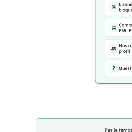
L'anné
🎯
bloqu
Compat
🚐
F65, 
Nos r
👥
profil
❓
Quest
Pas le temps