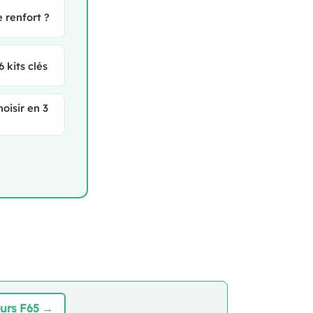
e renfort ?
 kits clés
oisir en 3
eurs F65 →