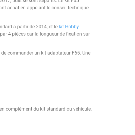
017, puis se sont séparés. Le kit F65
ant achat en appelant le conseil technique
ard à partir de 2014, et le
kit Hobby
r 4 pièces car la longueur de fixation sur
ant de commander un kit adaptateur F65. Une
e en complément du kit standard ou véhicule,