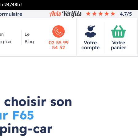
en 24/48h !
ormulaire
4.7/5
en
Le
g-car
Blog
02 55 99
Votre
Votre
54 52
compte
panier
choisir son
ur F65
ping-car