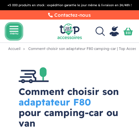
+5 000 produits en stock : expédition garantie le jour même & livraison en 24/48h !
Contactez-nous
menu
menu
Accueil
Comment choisir son adaptateur F80 camping-car | Top Access
Comment choisir son
adaptateur F80
pour camping-car ou
van