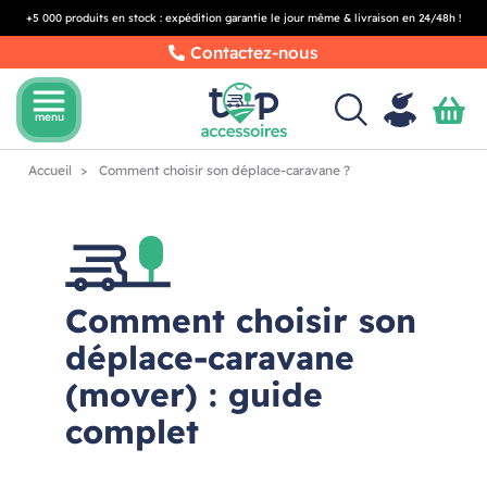
+5 000 produits en stock : expédition garantie le jour même & livraison en 24/48h !
Contactez-nous
menu
menu
Accueil
Comment choisir son déplace-caravane ?
Comment choisir son
déplace-caravane
(mover) : guide
complet