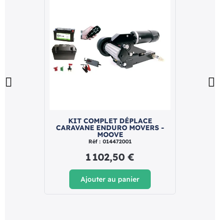
KIT COMPLET DÉPLACE
DÉPLA
CARAVANE ENDURO MOVERS -
MOOVE
Réf : 014472001
1 102,50 €
Ajouter au panier