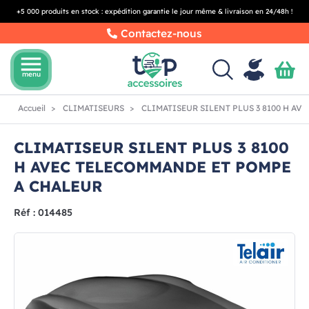
+5 000 produits en stock : expédition garantie le jour même & livraison en 24/48h !
Contactez-nous
menu
menu
Accueil
CLIMATISEURS
CLIMATISEUR SILENT PLUS 3 8100 H A
CLIMATISEUR SILENT PLUS 3 8100
H AVEC TELECOMMANDE ET POMPE
A CHALEUR
Réf : 014485