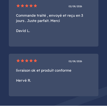
star
star
star
star
star
02/08/2026
Commande traité , envoyé et reçu en 3
jours . Juste parfait. Merci
David L.
star
star
star
star
star
02/08/2026
livraison ok et produit conforme
Hervé R.