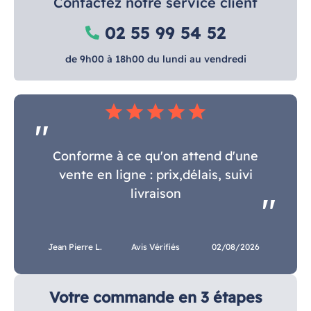
Contactez notre service client
02 55 99 54 52
de 9h00 à 18h00 du lundi au vendredi
star
star
star
star
star
Conforme à ce qu'on attend d'une
vente en ligne : prix,délais, suivi
livraison
Jean Pierre L.
Avis Vérifiés
02/08/2026
Votre commande en 3 étapes