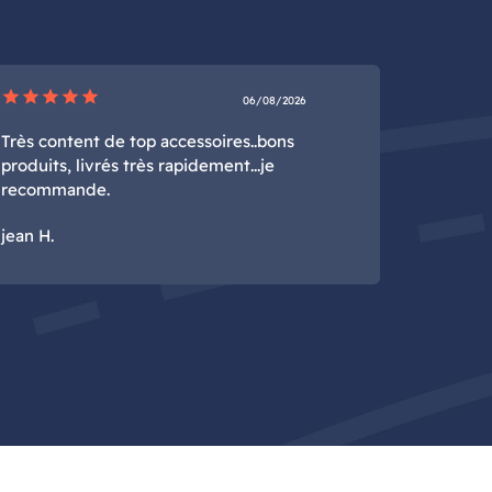
star
star
star
star
star
06/08/2026
Très content de top accessoires..bons
produits, livrés très rapidement...je
recommande.
jean H.