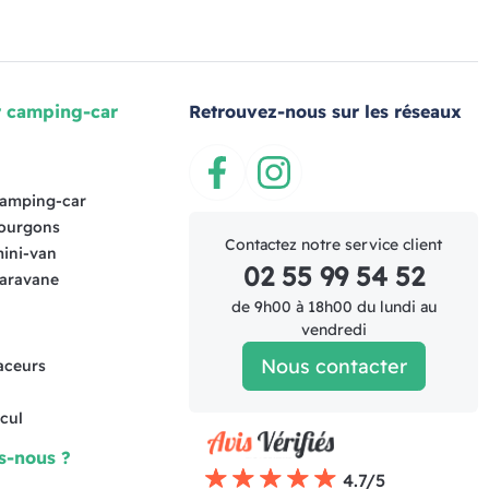
r camping-car
Retrouvez-nous sur les réseaux
s
Facebook
Instagram
camping-car
fourgons
Contactez notre service client
mini-van
02 55 99 54 52
caravane
de 9h00 à 18h00 du lundi au
vendredi
Nous contacter
raceurs
cul
s-nous ?
4.7/5