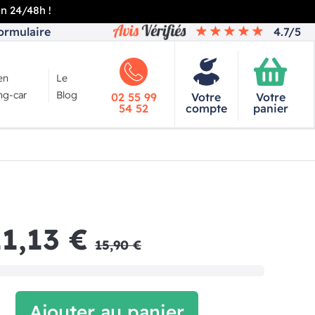
en 24/48h !
ormulaire
4.7/5
en
Le
g-car
Blog
02 55 99
Votre
Votre
54 52
compte
panier
11,13 €
15,90 €
Ajouter au panier