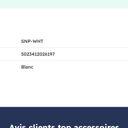
SNP-WHT
5023412026197
Blanc
Avis clients top accessoires