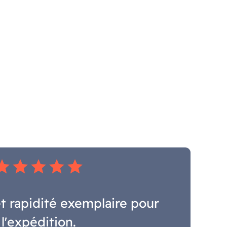
tar
star
star
star
star
t rapidité exemplaire pour
l'expédition.