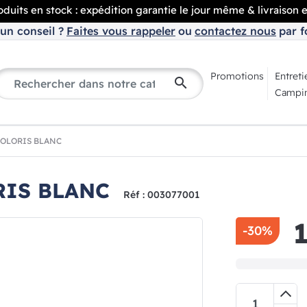
duits en stock : expédition garantie le jour même & livraison 
un conseil ?
Faites vous rappeler
ou
contactez nous
par f
Promotions
Entreti
search
Campin
COLORIS BLANC
RIS BLANC
Réf : 003077001
-30%