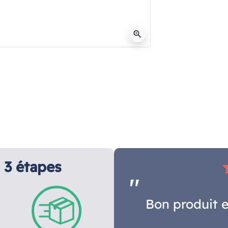
zoom_in
3 étapes
s
Bon produit e