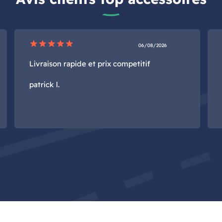
star
star
star
star
star
06/08/2026
Livraison rapide et prix competitif
patrick l.