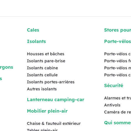
Cales
Stores pou
Isolants
Porte-vélo
Housses et bâches
Porte-vélos 
Isolants pare-brise
Porte-vélos 
urgons
Isolants cabine
Porte-vélos 
Isolants cellule
Porte-vélos 
s
Isolants portes-arrières
Sécurité
Autres isolants
Alarmes et t
Lanterneau camping-car
Antivols
Mobilier plein-air
Caméra de re
Qui somme
Chaise & fauteuil extérieur
Tables plein-air