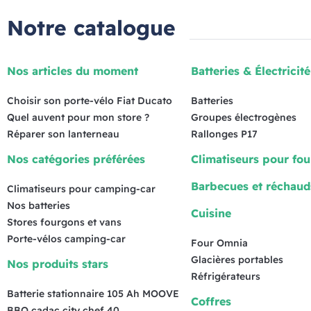
Notre catalogue
Nos articles du moment
Batteries & Électricité
Choisir son porte-vélo Fiat Ducato
Batteries
Quel auvent pour mon store ?
Groupes électrogènes
Réparer son lanterneau
Rallonges P17
Nos catégories préférées
Climatiseurs pour fo
Barbecues et réchaud
Climatiseurs pour camping-car
Nos batteries
Cuisine
Stores fourgons et vans
Porte-vélos camping-car
Four Omnia
Glacières portables
Nos produits stars
Réfrigérateurs
Batterie stationnaire 105 Ah MOOVE
Coffres
BBQ cadac city chef 40