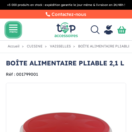
+5 000 produits en stock : expédition garantie le jour même & livraison en 24/48h !
Contactez-nous
menu
menu
Accueil
CUISINE
VAISSELLES
BOÎTE ALIMENTAIRE PLIABLE 2
BOÎTE ALIMENTAIRE PLIABLE 2,1 L
Réf : 001799001