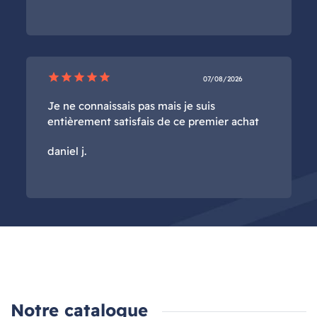
star
star
star
star
star
07/08/2026
Je ne connaissais pas mais je suis
entièrement satisfais de ce premier achat
daniel j.
Notre catalogue