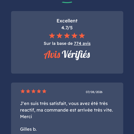
Excellent
4.7/5
Sur la base de
774 avis
star
star
star
star
star
07/08/2026
J'en suis très satisfait, vous avez été très
reactif, ma commande est arrivée très vite.
Merci
Gilles b.