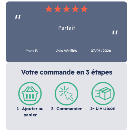
star
star
star
star
star
Parfait
Yves P.
Avis Vérifiés
07/08/2026
Votre commande en 3 étapes
3- Livraison
1- Ajouter au
2- Commander
panier