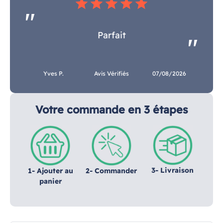
star
star
star
star
star
Parfait
Yves P.
Avis Vérifiés
07/08/2026
Votre commande en 3 étapes
3- Livraison
1- Ajouter au
2- Commander
panier