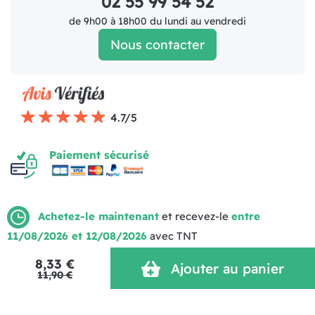
02 55 99 54 52
de 9h00 à 18h00 du lundi au vendredi
Nous contacter
4.7/5
Paiement sécurisé
Achetez-le maintenant
et recevez-le
entre
11/08/2026 et 12/08/2026
avec TNT
Mentions légales
Politique de livraison
CGV (1)
8,33 €
Politique de Confidentialité
Réalisation MOTION4EVER
Ajouter au panier
11,90 €