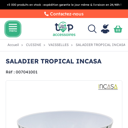
+5 000 produits en stock : expédition garantie le jour même & livraison en 24/48h !
Contactez-nous
menu
menu
Accueil
CUISINE
VAISSELLES
SALADIER TROPICAL INCASA
SALADIER TROPICAL INCASA
Réf : 007041001