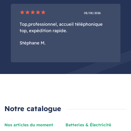
star
star
star
star
star
08/08/2026
Top,professionnel, accueil téléphonique
top, expédition rapide.
Stéphane M.
Notre catalogue
Nos articles du moment
Batteries & Électricité