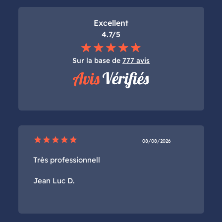
Excellent
4.7/5
Sur la base de
777 avis
star
star
star
star
star
08/08/2026
Très professionnell
Jean Luc D.