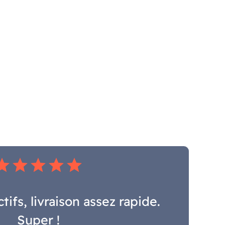
tar
star
star
star
star
ctifs, livraison assez rapide.
Super !