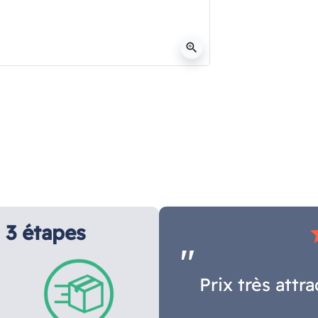
zoom_in
3 étapes
s
Prix très attra