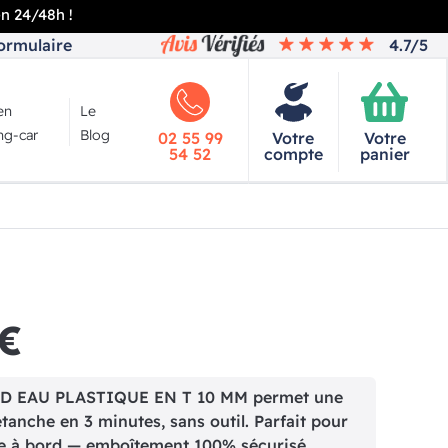
en 24/48h !
ormulaire
4.7/5
en
Le
g-car
Blog
02 55 99
Votre
Votre
54 52
compte
panier
 €
D EAU PLASTIQUE EN T 10 MM permet une
étanche en 3 minutes, sans outil. Parfait pour
le à bord — emboîtement 100% sécurisé.