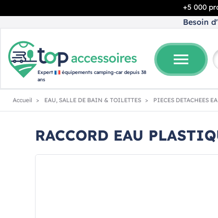
+5 000 pro
Besoin d'
menu
Expert
équipements camping-car depuis 38
ans
Accueil
EAU, SALLE DE BAIN & TOILETTES
PIECES DETACHEES E
RACCORD EAU PLASTIQ