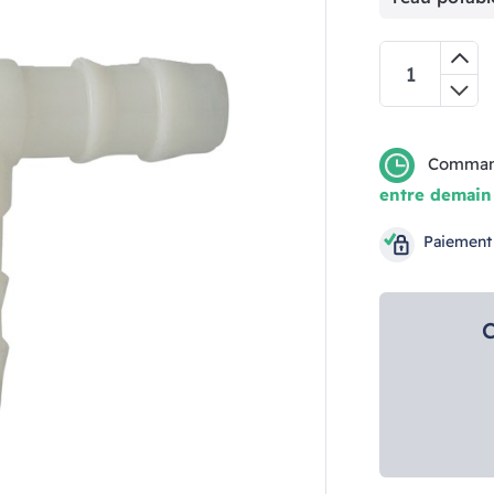
Comman
entre demain
Paiement
C