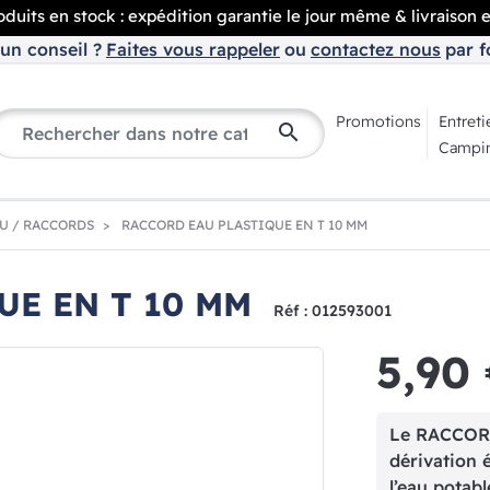
duits en stock : expédition garantie le jour même & livraison 
un conseil ?
Faites vous rappeler
ou
contactez nous
par f
Promotions
Entreti
search
Campin
AU / RACCORDS
RACCORD EAU PLASTIQUE EN T 10 MM
UE EN T 10 MM
Réf : 012593001
5,90
Le RACCOR
dérivation 
l’eau potab