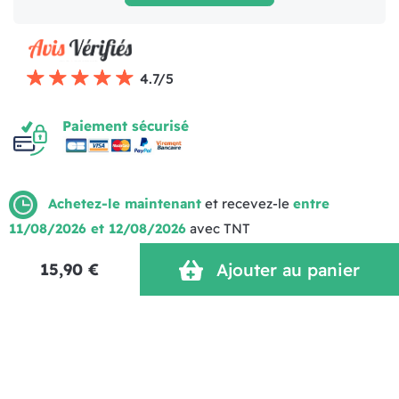
4.7/5
Paiement sécurisé
Achetez-le maintenant
et recevez-le
entre
11/08/2026 et 12/08/2026
avec TNT
Mentions légales
Politique de livraison
CGV (1)
Politique de Confidentialité
Réalisation MOTION4EVER
15,90 €
Ajouter au panier