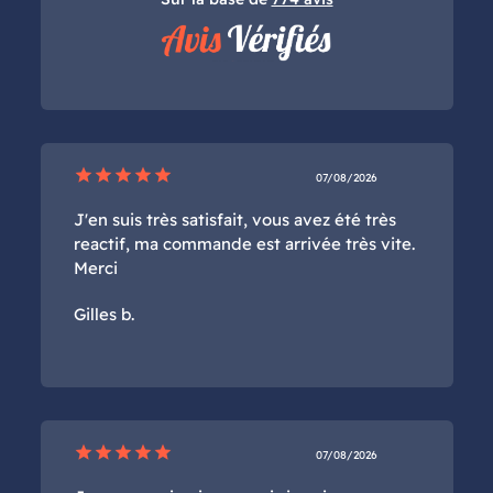
star
star
star
star
star
07/08/2026
J'en suis très satisfait, vous avez été très
reactif, ma commande est arrivée très vite.
Merci
Gilles b.
star
star
star
star
star
07/08/2026