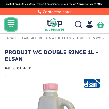
+5 000 produits en stock : expédition garantie le jour même & livraison en 24/48h !
Contactez-nous
menu
menu
Accueil
EAU, SALLE DE BAIN & TOILETTES
TOILETTES & WC
P
PRODUIT WC DOUBLE RINCE 1L -
ELSAN
Réf : 003154001