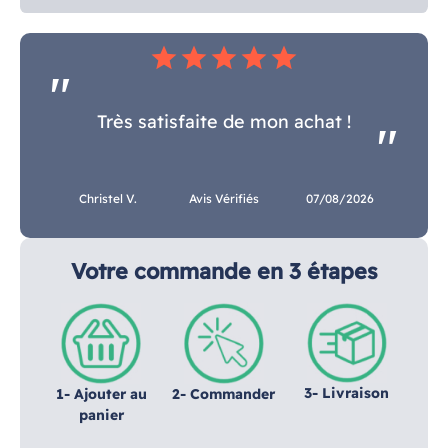
star
star
star
star
star
Très satisfaite de mon achat !
Christel V.
Avis Vérifiés
07/08/2026
Votre commande en 3 étapes
3- Livraison
1- Ajouter au
2- Commander
panier