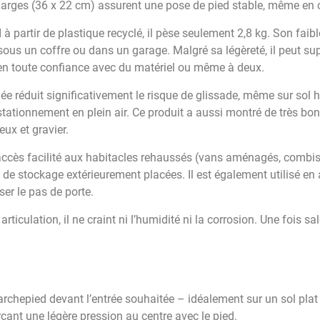
larges (36 x 22 cm) assurent une pose de pied stable, même en
à partir de plastique recyclé, il pèse seulement 2,8 kg. Son faibl
sous un coffre ou dans un garage. Malgré sa légèreté, il peut su
r en toute confiance avec du matériel ou même à deux.
e réduit significativement le risque de glissade, même sur sol
ationnement en plein air. Ce produit a aussi montré de très bons
eux et gravier.
 accès facilité aux habitacles rehaussés (vans aménagés, comb
 de stockage extérieurement placées. Il est également utilisé en
ser le pas de porte.
ticulation, il ne craint ni l’humidité ni la corrosion. Une fois sal
archepied devant l’entrée souhaitée – idéalement sur un sol plat
erçant une légère pression au centre avec le pied.