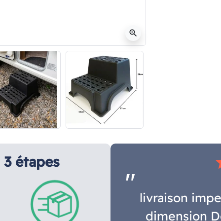
zoom_in
3 étapes
s
livraison impe
dimension D