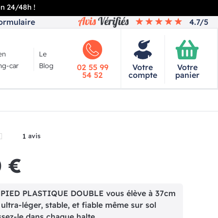
en 24/48h !
ormulaire
4.7/5
en
Le
g-car
Blog
02 55 99
Votre
Votre
54 52
compte
panier
1
avis
0 €
PIED PLASTIQUE DOUBLE vous élève à 37cm
 ultra-léger, stable, et fiable même sur sol
ssez-le dans chaque halte.