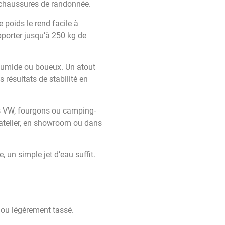
 chaussures de randonnée.
e poids le rend facile à
pporter jusqu’à 250 kg de
 humide ou boueux. Un atout
 résultats de stabilité en
is VW, fourgons ou camping-
 atelier, en showroom ou dans
e, un simple jet d’eau suffit.
 ou légèrement tassé.