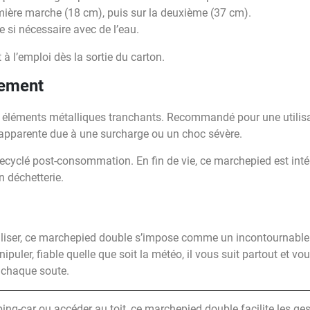
mière marche (18 cm), puis sur la deuxième (37 cm).
e si nécessaire avec de l’eau.
à l’emploi dès la sortie du carton.
nement
i éléments métalliques tranchants. Recommandé pour une utilisa
 apparente due à une surcharge ou un choc sévère.
 recyclé post-consommation. En fin de vie, ce marchepied est inté
n déchetterie.
tiliser, ce marchepied double s’impose comme un incontournable
nipuler, fiable quelle que soit la météo, il vous suit partout et v
 chaque soute.
ing-car ou accéder au toit, ce marchepied double facilite les ge