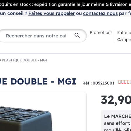
duits en stock : expédition garantie le jour même & livraison 
un conseil ?
Faites vous rappeler
ou
contactez nous
par f
Promotions
Entreti
search
Campin
 PLASTIQUE DOUBLE - MGI
E DOUBLE - MGI
Réf : 005215001
32,9
Le MARCHE
sans effort:
mouillé. Gli