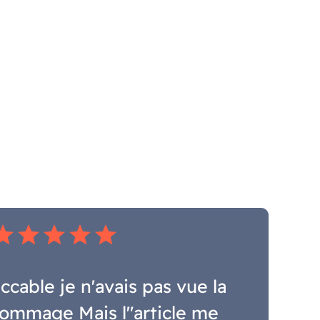
tar
star
star
star
star
ccable je n'avais pas vue la
ommage Mais l"article me