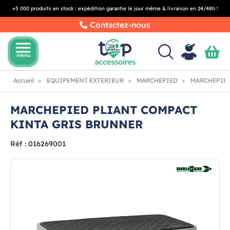
+5 000 produits en stock : expédition garantie le jour même & livraison en 24/48h !
Contactez-nous
menu
menu
Accueil
EQUIPEMENT EXTERIEUR
MARCHEPIED
MARCHEPIED
MARCHEPIED PLIANT COMPACT
KINTA GRIS BRUNNER
Réf : 016269001