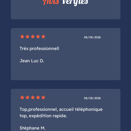
star
star
star
star
star
08/08/2026
Très professionnell
Jean Luc D.
star
star
star
star
star
08/08/2026
Top,professionnel, accueil téléphonique
top, expédition rapide.
Stéphane M.